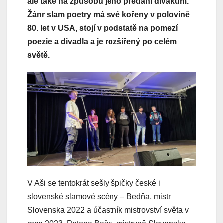
ale také na způsobu jeho předání divákům.
Žánr slam poetry má své kořeny v polovině
80. let v USA, stojí v podstatě na pomezí
poezie a divadla a je rozšířený po celém
světě.
V Aši se tentokrát sešly špičky české i
slovenské slamové scény – Bedňa, mistr
Slovenska 2022 a účastník mistrovství světa v