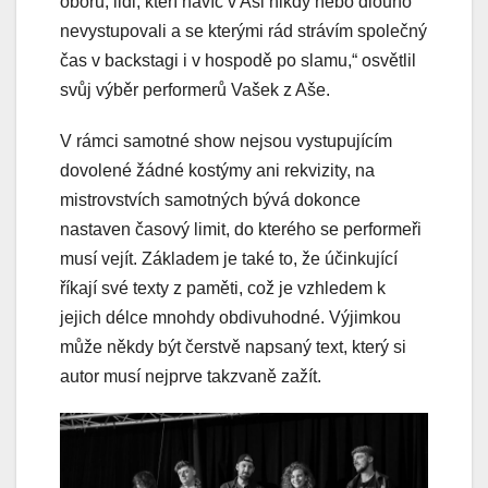
oboru, lidi, kteří navíc v Aši nikdy nebo dlouho
nevystupovali a se kterými rád strávím společný
čas v backstagi i v hospodě po slamu,“ osvětlil
svůj výběr performerů Vašek z Aše.
V rámci samotné show nejsou vystupujícím
dovolené žádné kostýmy ani rekvizity, na
mistrovstvích samotných bývá dokonce
nastaven časový limit, do kterého se performeři
musí vejít. Základem je také to, že účinkující
říkají své texty z paměti, což je vzhledem k
jejich délce mnohdy obdivuhodné. Výjimkou
může někdy být čerstvě napsaný text, který si
autor musí nejprve takzvaně zažít.