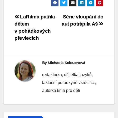
Navigace
LaRitma patřila
Série vloupání do
dětem
aut potrápila Aš
pro
v pohádkových
příspěvek
převlecích
By
Michaela Kolouchová
redaktorka, učitelka jazyků,
laktační poradkyně vsrdci.cz,
autorka knih pro děti