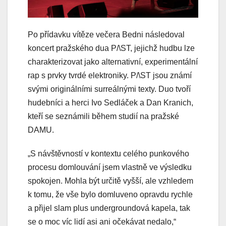
Po přídavku vítěze večera Bedni následoval
koncert pražského dua P/\ST, jejichž hudbu lze
charakterizovat jako alternativní, experimentální
rap s prvky tvrdé elektroniky. P/\ST jsou známí
svými originálními surreálnými texty. Duo tvoří
hudebníci a herci Ivo Sedláček a Dan Kranich,
kteří se seznámili během studií na pražské
DAMU.
„S návštěvností v kontextu celého punkového
procesu domlouvání jsem vlastně ve výsledku
spokojen. Mohla být určitě vyšší, ale vzhledem
k tomu, že vše bylo domluveno opravdu rychle
a přijel slam plus undergroundová kapela, tak
se o moc víc lidí asi ani očekávat nedalo,“