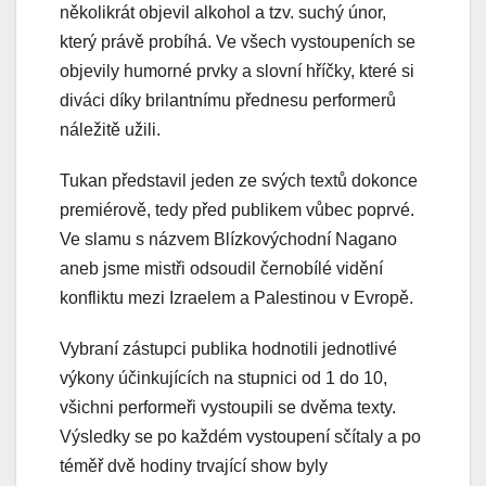
několikrát objevil alkohol a tzv. suchý únor,
který právě probíhá. Ve všech vystoupeních se
objevily humorné prvky a slovní hříčky, které si
diváci díky brilantnímu přednesu performerů
náležitě užili.
Tukan představil jeden ze svých textů dokonce
premiérově, tedy před publikem vůbec poprvé.
Ve slamu s názvem Blízkovýchodní Nagano
aneb jsme mistři odsoudil černobílé vidění
konfliktu mezi Izraelem a Palestinou v Evropě.
Vybraní zástupci publika hodnotili jednotlivé
výkony účinkujících na stupnici od 1 do 10,
všichni performeři vystoupili se dvěma texty.
Výsledky se po každém vystoupení sčítaly a po
téměř dvě hodiny trvající show byly