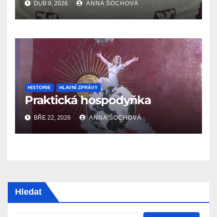
DUB 9, 2026
ANNA ŠOCHOVÁ
HISTORIE
HLAVNÍ ZPRÁVY
Praktická hospodyňka
BŘE 22, 2026
ANNA ŠOCHOVÁ
Hledat