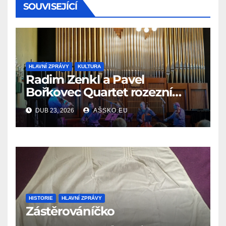
SOUVISEJÍCÍ
HLAVNÍ ZPRÁVY
KULTURA
Radim Zenkl a Pavel
Bořkovec Quartet rozezní
Ašské jaro netradičním
DUB 23, 2026
AŠSKO.EU
spojením žánrů
HISTORIE
HLAVNÍ ZPRÁVY
Zástěrováníčko