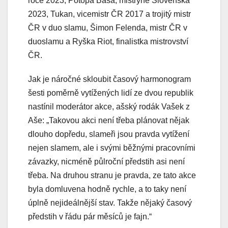
roce 2023, Potopa Baša, mistryně Slovenska
2023, Tukan, vicemistr ČR 2017 a trojitý mistr
ČR v duo slamu, Šimon Felenda, mistr ČR v
duoslamu a Ryška Riot, finalistka mistrovství
ČR.
Jak je náročné skloubit časový harmonogram
šesti poměrně vytížených lidí ze dvou republik
nastínil moderátor akce, ašský rodák Vašek z
Aše: „Takovou akci není třeba plánovat nějak
dlouho dopředu, slameři jsou pravda vytížení
nejen slamem, ale i svými běžnými pracovními
závazky, nicméně půlroční předstih asi není
třeba. Na druhou stranu je pravda, ze tato akce
byla domluvena hodně rychle, a to taky není
úplně nejideálnější stav. Takže nějaký časový
předstih v řádu pár měsíců je fajn.“