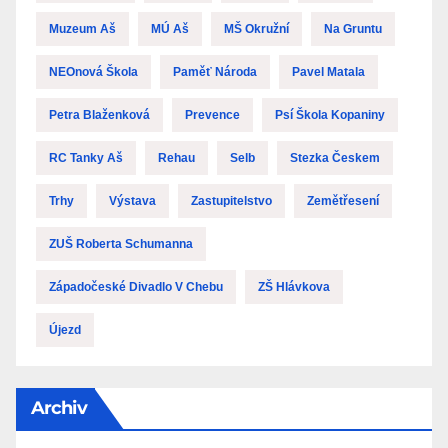
Muzeum Aš
MÚ Aš
MŠ Okružní
Na Gruntu
NEOnová Škola
Paměť Národa
Pavel Matala
Petra Blaženková
Prevence
Psí Škola Kopaniny
RC Tanky Aš
Rehau
Selb
Stezka Českem
Trhy
Výstava
Zastupitelstvo
Zemětřesení
ZUŠ Roberta Schumanna
Západočeské Divadlo V Chebu
ZŠ Hlávkova
Újezd
Archiv