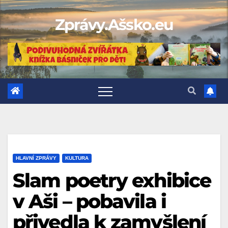
Skip
Zprávy.Ašsko.eu
to
content
HLAVNÍ ZPRÁVY
KULTURA
Slam poetry exhibice
v Aši – pobavila i
přivedla k zamyšlení