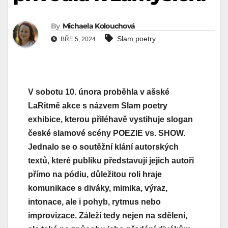
By
Michaela Kolouchová
Slam poetry
BŘE 5, 2024
V sobotu 10. února proběhla v ašské
LaRitmě akce s názvem Slam poetry
exhibice, kterou přiléhavě vystihuje slogan
české slamové scény POEZIE vs. SHOW.
Jednalo se o soutěžní klání autorských
textů, které publiku představují jejich autoři
přímo na pódiu, důležitou roli hraje
komunikace s diváky, mimika, výraz,
intonace, ale i pohyb, rytmus nebo
improvizace. Záleží tedy nejen na sdělení,