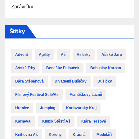
Zprávičky
Štítky
Advent
Agility
Aš
Ašlerky
Ašské Jaro
Ašské Trhy
Benešův Palouček
Bohuslav Karban
Bára Štěpánová
Divadelní Dušičky
Dušičky
Filmový Festival Selb/Aš
Františkovy Lázně
Hranice
Jumping
Karlovarský Kraj
Karneval
Klubík Štěstí Aš
Klára Teršová
Knihovna Aš
Kořeny
Krásná
Modeláři