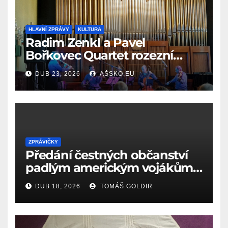
HLAVNÍ ZPRÁVY
KULTURA
Radim Zenkl a Pavel
Bořkovec Quartet rozezní
Ašské jaro netradičním
DUB 23, 2026
AŠSKO.EU
spojením žánrů
ZPRÁVIČKY
Předání čestných občanství
padlým americkým vojákům
k 81. výročí osvobození Aše
DUB 18, 2026
TOMÁŠ GOLDIR
(18.4.1945)