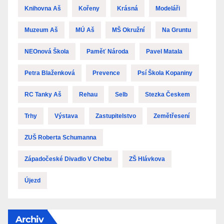
Knihovna Aš
Kořeny
Krásná
Modeláři
Muzeum Aš
MÚ Aš
MŠ Okružní
Na Gruntu
NEOnová Škola
Paměť Národa
Pavel Matala
Petra Blaženková
Prevence
Psí Škola Kopaniny
RC Tanky Aš
Rehau
Selb
Stezka Českem
Trhy
Výstava
Zastupitelstvo
Zemětřesení
ZUŠ Roberta Schumanna
Západočeské Divadlo V Chebu
ZŠ Hlávkova
Újezd
Archiv