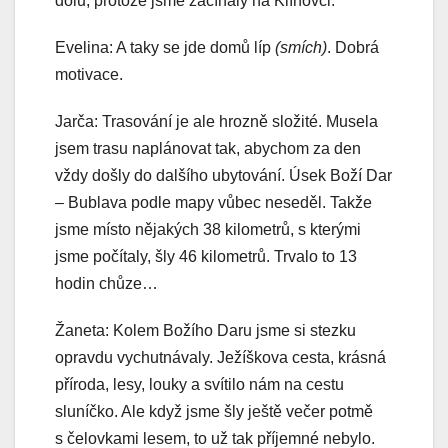
dolů, protože jsme začínaly na Klínovci.
Evelina: A taky se jde domů líp
(smích)
. Dobrá
motivace.
Jarča: Trasování je ale hrozně složité. Musela
jsem trasu naplánovat tak, abychom za den
vždy došly do dalšího ubytování. Úsek Boží Dar
– Bublava podle mapy vůbec neseděl. Takže
jsme místo nějakých 38 kilometrů, s kterými
jsme počítaly, šly 46 kilometrů. Trvalo to 13
hodin chůze…
Žaneta: Kolem Božího Daru jsme si stezku
opravdu vychutnávaly. Ježíškova cesta, krásná
příroda, lesy, louky a svítilo nám na cestu
sluníčko. Ale když jsme šly ještě večer potmě
s čelovkami lesem, to už tak příjemné nebylo.