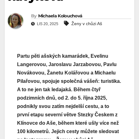
By
Michaela Kolouchová
Ženy v chůzi Aš
LIS 20, 2025
Partu pěti ašských kamarádek, Evelinu
Langerovou, Jaroslavu Jarzabovou, Pavlu
Novákovou, Žanetu Kolářovou a Michaelu
Pilařovou, spojuje společná vášeň: turistika.
A to ne jen tak ledajaká. Během čtyř
podzimních dnů, od 2. do 5. října 2025,
podnikly svou zatím nejdelší cestu, a to
první etapu severní větve Stezky Českem z
Klínovce do Aše, během které ušly více než
100 kilometrů. Jejich cesty můžete sledovat