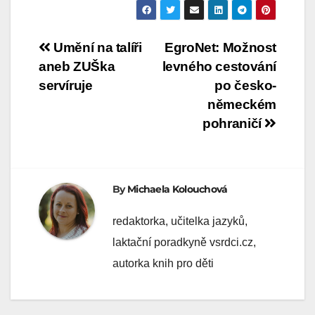
Navigace
Umění na talíři
EgroNet: Možnost
aneb ZUŠka
levného cestování
pro
servíruje
po česko-
příspěvek
německém
pohraničí
By
Michaela Kolouchová
redaktorka, učitelka jazyků,
laktační poradkyně vsrdci.cz,
autorka knih pro děti