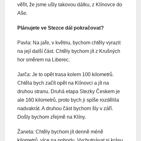
věřit, že jsme ušly takovou dálku, z Klínovce do
Aše.
Plánujete ve Stezce dál pokračovat?
Pavla: Na jaře, v květnu, bychom chtěly vyrazit
na její další část. Chtěly bychom jít z Krušných
hor směrem na Liberec.
Jarča: Je to opět trasa kolem 100 kilometrů.
Chtěla bych začít opět na Klínovci a jít na
druhou stranu. Druhá etapa Stezky Českem je
ale 160 kilometrů, proto bych ji spíše rozdělila
nadvakrát. A druhou část bychom šly v září.
Došly bychom zřejmě na Klíny.
Žaneta: Chtěly bychom jít denně méně
kilometrů, více na pohodu. Vychutnávat si krásu