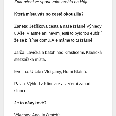
Zakončení ve sportovním areálu na Háji
Která místa vás po cestě okouzlila?
Žaneta: Ježíškova cesta a naše krásné Výhledy
u Aše. Vlastně ani nevím jestli to bylo tou eufórií
že se blížíme domů. Ale máme to tu krásné.
Jarča: Lavička a batoh nad Kraslicemi. Klasická
stezkařská místa.
Evelina: Určitě i Vlčí jámy, Horní Blatná.
Pavla: Výhled z Klínovce a večerní západ
slunce.
Je to návykové?
Všechny: Ano, je
(smích)
.