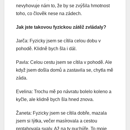
nevyhovuje nám to, že by se zvýšila hmotnost
toho, co člověk nese na zádech.
Jak jste takovou fyzickou zátěž zvládaly?
Jarča: Fyzicky jsem se cítila celou dobu v
pohodě. Klidně bych šla i dál.
Pavla: Celou cestu jsem se cítila v pohodě. Ale
když jsem došla domů a zastavila se, chytla mě
záda.
Evelina: Trochu mě po návratu bolelo koleno a
kyčle, ale klidně bych šla hned znova.
Žaneta: Fyzicky jsem se cítila dobře, mazala
jsem si lýtka, večer masírovala a cestou
protahovala svaly. Až na ty puchýře. To moje