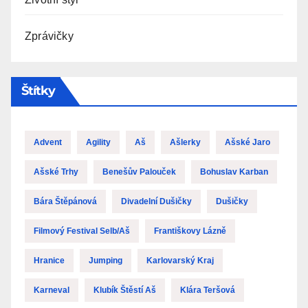
Zprávičky
Štítky
Advent
Agility
Aš
Ašlerky
Ašské Jaro
Ašské Trhy
Benešův Palouček
Bohuslav Karban
Bára Štěpánová
Divadelní Dušičky
Dušičky
Filmový Festival Selb/Aš
Františkovy Lázně
Hranice
Jumping
Karlovarský Kraj
Karneval
Klubík Štěstí Aš
Klára Teršová