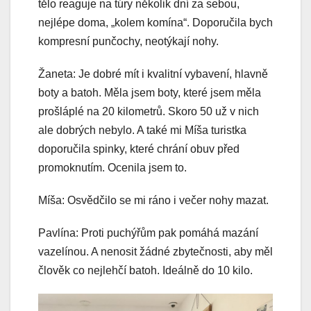
tělo reaguje na túry několik dní za sebou,
nejlépe doma, „kolem komína“. Doporučila bych
kompresní punčochy, neotýkají nohy.
Žaneta: Je dobré mít i kvalitní vybavení, hlavně
boty a batoh. Měla jsem boty, které jsem měla
prošláplé na 20 kilometrů. Skoro 50 už v nich
ale dobrých nebylo. A také mi Míša turistka
doporučila spinky, které chrání obuv před
promoknutím. Ocenila jsem to.
Míša: Osvědčilo se mi ráno i večer nohy mazat.
Pavlína: Proti puchýřům pak pomáhá mazání
vazelínou. A nenosit žádné zbytečnosti, aby měl
člověk co nejlehčí batoh. Ideálně do 10 kilo.