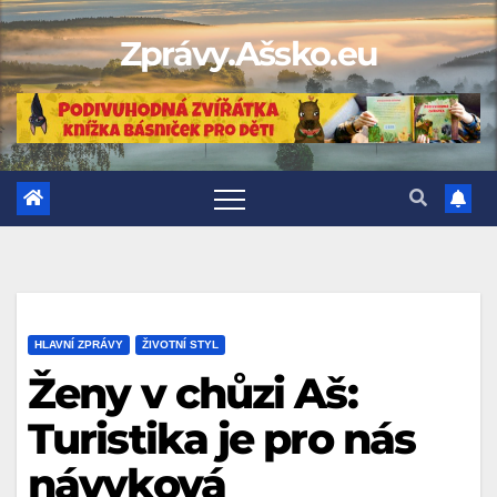
Skip
Zprávy.Ašsko.eu
to
content
HLAVNÍ ZPRÁVY
ŽIVOTNÍ STYL
Ženy v chůzi Aš:
Turistika je pro nás
návyková