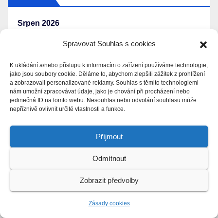
Srpen 2026
Spravovat Souhlas s cookies
Po
Út
St
Čt
Pá
So
Ne
K ukládání a/nebo přístupu k informacím o zařízení používáme technologie,
1
2
jako jsou soubory cookie. Děláme to, abychom zlepšili zážitek z prohlížení
a zobrazovali personalizované reklamy. Souhlas s těmito technologiemi
nám umožní zpracovávat údaje, jako je chování při procházení nebo
3
4
5
6
7
8
9
jedinečná ID na tomto webu. Nesouhlas nebo odvolání souhlasu může
nepříznivě ovlivnit určité vlastnosti a funkce.
10
11
12
13
14
15
16
Příjmout
17
18
19
20
21
22
23
Odmítnout
24
25
26
27
28
29
30
Zobrazit předvolby
31
Zásady cookies
« Dub