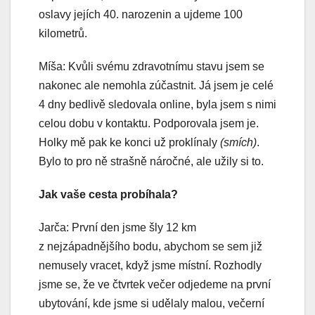
oslavy jejích 40. narozenin a ujdeme 100
kilometrů.
Míša: Kvůli svému zdravotnímu stavu jsem se
nakonec ale nemohla zúčastnit. Já jsem je celé
4 dny bedlivě sledovala online, byla jsem s nimi
celou dobu v kontaktu. Podporovala jsem je.
Holky mě pak ke konci už proklínaly
(smích)
.
Bylo to pro ně strašně náročné, ale užily si to.
Jak vaše cesta probíhala?
Jarča: První den jsme šly 12 km
z nejzápadnějšího bodu, abychom se sem již
nemusely vracet, když jsme místní. Rozhodly
jsme se, že ve čtvrtek večer odjedeme na první
ubytování, kde jsme si udělaly malou, večerní