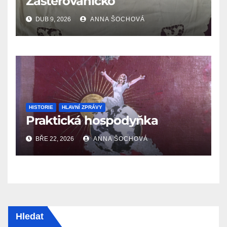
Zástěrováníčko
DUB 9, 2026
ANNA ŠOCHOVÁ
HISTORIE
HLAVNÍ ZPRÁVY
Praktická hospodyňka
BŘE 22, 2026
ANNA ŠOCHOVÁ
Hledat