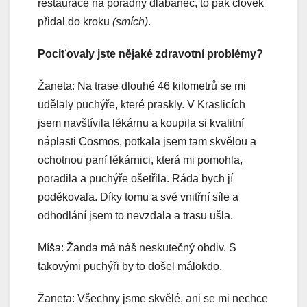
restaurace na pořádný dlabanec, to pak člověk
přidal do kroku
(smích)
.
Pociťovaly jste nějaké zdravotní problémy?
Žaneta: Na trase dlouhé 46 kilometrů se mi
udělaly puchýře, které praskly. V Kraslicích
jsem navštívila lékárnu a koupila si kvalitní
náplasti Cosmos, potkala jsem tam skvělou a
ochotnou paní lékárnici, která mi pomohla,
poradila a puchýře ošetřila. Ráda bych jí
poděkovala. Díky tomu a své vnitřní síle a
odhodlání jsem to nevzdala a trasu ušla.
Míša: Žanda má náš neskutečný obdiv. S
takovými puchýři by to došel málokdo.
Žaneta: Všechny jsme skvělé, ani se mi nechce