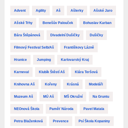
Advent
Agility
Aš
Ašlerky
Ašské Jaro
Ašské Trhy
Benešův Palouček
Bohuslav Karban
Bára Štěpánová
Divadelní Dušičky
Dušičky
Filmový Festival Selb/Aš
Františkovy Lázně
Hranice
Jumping
Karlovarský Kraj
Karneval
Klubík Štěstí Aš
Klára Teršová
Knihovna Aš
Kořeny
Krásná
Modeláři
Muzeum Aš
MÚ Aš
MŠ Okružní
Na Gruntu
NEOnová Škola
Paměť Národa
Pavel Matala
Petra Blaženková
Prevence
Psí Škola Kopaniny