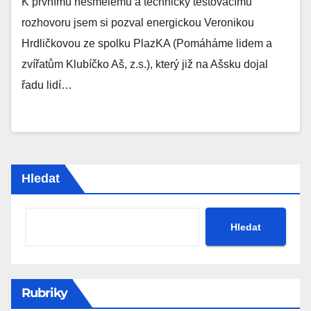
K prvnímu nesmělému a technicky testovacímu
rozhovoru jsem si pozval energickou Veronikou
Hrdličkovou ze spolku PlazKA (Pomáháme lidem a
zvířatům Klubíčko Aš, z.s.), který již na Ašsku dojal
řadu lidí…
Hledat
Hledat
Rubriky