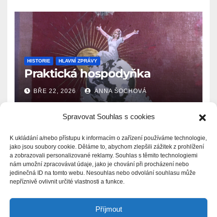
HISTORIE
HLAVNÍ ZPRÁVY
Praktická hospodyňka
BŘE 22, 2026
ANNA ŠOCHOVÁ
Spravovat Souhlas s cookies
K ukládání a/nebo přístupu k informacím o zařízení používáme technologie,
jako jsou soubory cookie. Děláme to, abychom zlepšili zážitek z prohlížení
a zobrazovali personalizované reklamy. Souhlas s těmito technologiemi
Zprávy.Ašsko.eu
nám umožní zpracovávat údaje, jako je chování při procházení nebo
jedinečná ID na tomto webu. Nesouhlas nebo odvolání souhlasu může
nepříznivě ovlivnit určité vlastnosti a funkce.
Příjmout