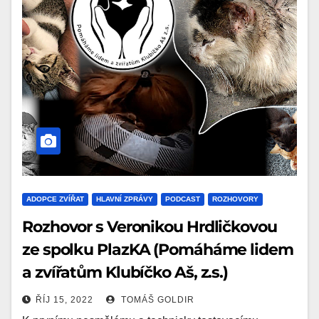
ADOPCE ZVÍŘAT
HLAVNÍ ZPRÁVY
PODCAST
ROZHOVORY
Rozhovor s Veronikou Hrdličkovou
ze spolku PlazKA (Pomáháme lidem
a zvířatům Klubíčko Aš, z.s.)
ŘÍJ 15, 2022
TOMÁŠ GOLDIR