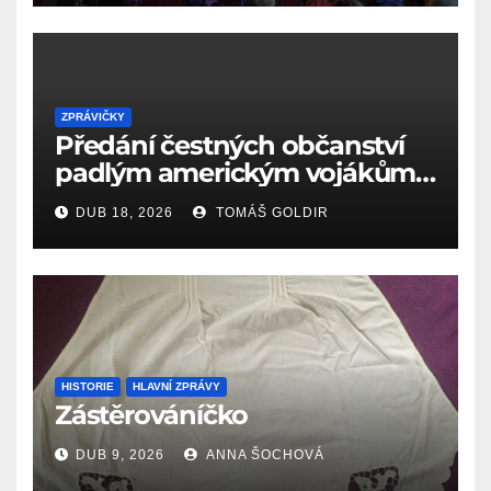
ZPRÁVIČKY
Předání čestných občanství
padlým americkým vojákům
k 81. výročí osvobození Aše
DUB 18, 2026
TOMÁŠ GOLDIR
(18.4.1945)
HISTORIE
HLAVNÍ ZPRÁVY
Zástěrováníčko
DUB 9, 2026
ANNA ŠOCHOVÁ