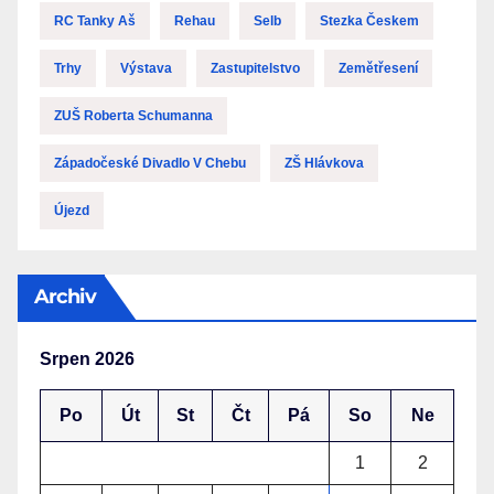
RC Tanky Aš
Rehau
Selb
Stezka Českem
Trhy
Výstava
Zastupitelstvo
Zemětřesení
ZUŠ Roberta Schumanna
Západočeské Divadlo V Chebu
ZŠ Hlávkova
Újezd
Archiv
Srpen 2026
Po
Út
St
Čt
Pá
So
Ne
1
2