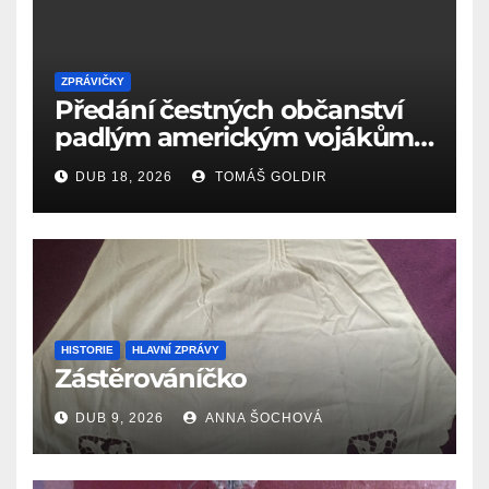
ZPRÁVIČKY
Předání čestných občanství
padlým americkým vojákům
k 81. výročí osvobození Aše
DUB 18, 2026
TOMÁŠ GOLDIR
(18.4.1945)
HISTORIE
HLAVNÍ ZPRÁVY
Zástěrováníčko
DUB 9, 2026
ANNA ŠOCHOVÁ