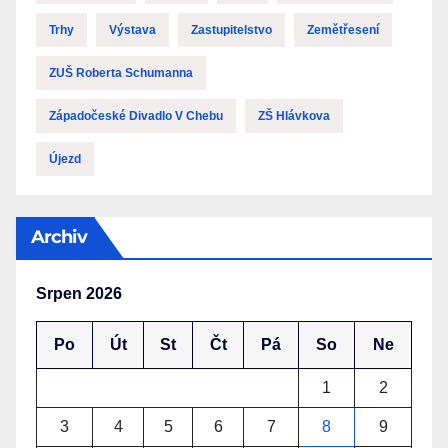
Trhy
Výstava
Zastupitelstvo
Zemětřesení
ZUŠ Roberta Schumanna
Západočeské Divadlo V Chebu
ZŠ Hlávkova
Újezd
Archiv
Srpen 2026
Po
Út
St
Čt
Pá
So
Ne
1
2
3
4
5
6
7
8
9