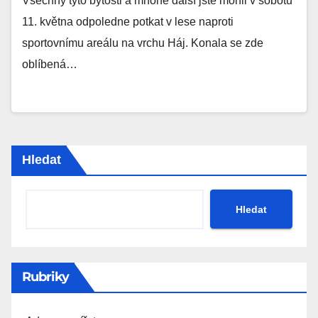
Všechny tyto bytosti a mnohé další jste mohli v sobotu
11. května odpoledne potkat v lese naproti
sportovnímu areálu na vrchu Háj. Konala se zde
oblíbená…
Hledat
Hledat
Rubriky