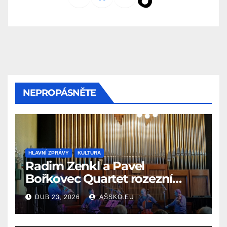
NEPROPÁSNĚTE
HLAVNÍ ZPRÁVY
KULTURA
Radim Zenkl a Pavel
Bořkovec Quartet rozezní
Ašské jaro netradičním
DUB 23, 2026
AŠSKO.EU
spojením žánrů