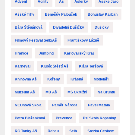
Advent
Agility
Aš
Ašlerky
Ašské Jaro
Ašské Trhy
Benešův Palouček
Bohuslav Karban
Bára Štěpánová
Divadelní Dušičky
Dušičky
Filmový Festival Selb/Aš
Františkovy Lázně
Hranice
Jumping
Karlovarský Kraj
Karneval
Klubík Štěstí Aš
Klára Teršová
Knihovna Aš
Kořeny
Krásná
Modeláři
Muzeum Aš
MÚ Aš
MŠ Okružní
Na Gruntu
NEOnová Škola
Paměť Národa
Pavel Matala
Petra Blaženková
Prevence
Psí Škola Kopaniny
RC Tanky Aš
Rehau
Selb
Stezka Českem