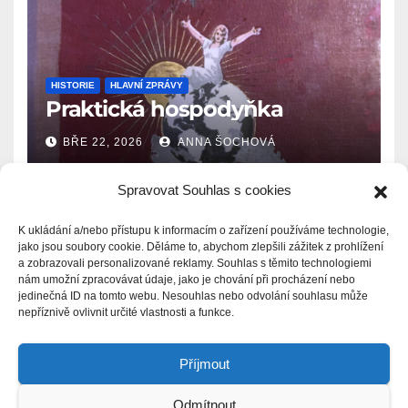
HISTORIE
HLAVNÍ ZPRÁVY
Praktická hospodyňka
BŘE 22, 2026
ANNA ŠOCHOVÁ
Spravovat Souhlas s cookies
K ukládání a/nebo přístupu k informacím o zařízení používáme technologie,
jako jsou soubory cookie. Děláme to, abychom zlepšili zážitek z prohlížení
a zobrazovali personalizované reklamy. Souhlas s těmito technologiemi
Zprávy.Ašsko.eu
nám umožní zpracovávat údaje, jako je chování při procházení nebo
jedinečná ID na tomto webu. Nesouhlas nebo odvolání souhlasu může
nepříznivě ovlivnit určité vlastnosti a funkce.
Příjmout
Odmítnout