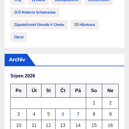
Trhy
Výstava
Zastupitelstvo
Zemětřesení
ZUŠ Roberta Schumanna
Západočeské Divadlo V Chebu
ZŠ Hlávkova
Újezd
Archiv
Srpen 2026
Po
Út
St
Čt
Pá
So
Ne
1
2
3
4
5
6
7
8
9
10
11
12
13
14
15
16