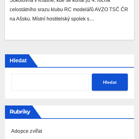
Sokolovna v Krásné, kde se konal již 4. ročník
celostátního srazu klubu RC modelářů AVZO TSČ ČR
na Ašsku. Místní hostitelský spolek s…
Hledat
Hledat
Rubriky
Adopce zvířat