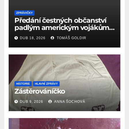
ZPRÁVIČKY
Předání čestných občanství
padlým americkým vojákům
k 81. výročí osvobození Aše
DUB 18, 2026
TOMÁŠ GOLDIR
(18.4.1945)
HISTORIE
HLAVNÍ ZPRÁVY
Zástěrováníčko
DUB 9, 2026
ANNA ŠOCHOVÁ