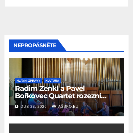
NEPROPÁSNĚTE
HLAVNÍ ZPRÁVY
KULTURA
Radim Zenkl a Pavel
Bořkovec Quartet rozezní
Ašské jaro netradičním
DUB 23, 2026
AŠSKO.EU
spojením žánrů