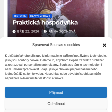
HISTORIE
HLAVNÍ ZPRÁVY
Praktická hospodyňka
BŘE 22, 2026
ANNA ŠOCHOVÁ
Spravovat Souhlas s cookies
K ukládání a/nebo přístupu k informacím o zařízení používáme technologie,
jako jsou soubory cookie. Děláme to, abychom zlepšili zážitek z prohlížení
a zobrazovali personalizované reklamy. Souhlas s těmito technologiemi
Zprávy.Ašsko.eu
nám umožní zpracovávat údaje, jako je chování při procházení nebo
jedinečná ID na tomto webu. Nesouhlas nebo odvolání souhlasu může
nepříznivě ovlivnit určité vlastnosti a funkce.
Příjmout
Odmítnout
Proudly powered by WordPress
|
Theme: Newsup by
Themeansar
.