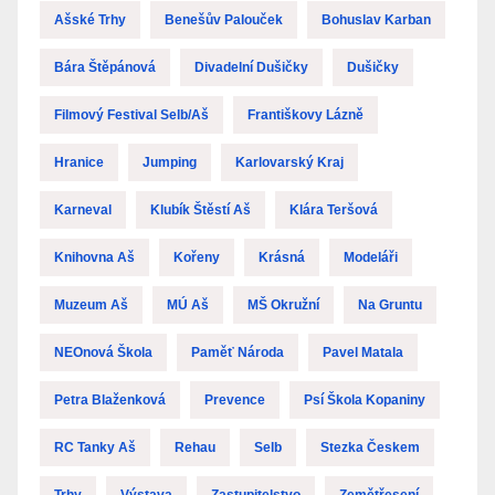
Ašské Trhy
Benešův Palouček
Bohuslav Karban
Bára Štěpánová
Divadelní Dušičky
Dušičky
Filmový Festival Selb/Aš
Františkovy Lázně
Hranice
Jumping
Karlovarský Kraj
Karneval
Klubík Štěstí Aš
Klára Teršová
Knihovna Aš
Kořeny
Krásná
Modeláři
Muzeum Aš
MÚ Aš
MŠ Okružní
Na Gruntu
NEOnová Škola
Paměť Národa
Pavel Matala
Petra Blaženková
Prevence
Psí Škola Kopaniny
RC Tanky Aš
Rehau
Selb
Stezka Českem