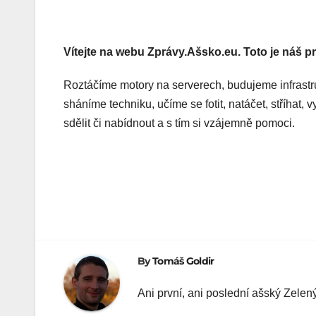
Vítejte na webu Zprávy.Ašsko.eu. Toto je náš p
Roztáčíme motory na serverech, budujeme infrastr
sháníme techniku, učíme se fotit, natáčet, stříhat
sdělit či nabídnout a s tím si vzájemně pomoci.
Navigace
pro
příspěvek
By
Tomáš Goldir
Ani první, ani poslední ašský Zelen