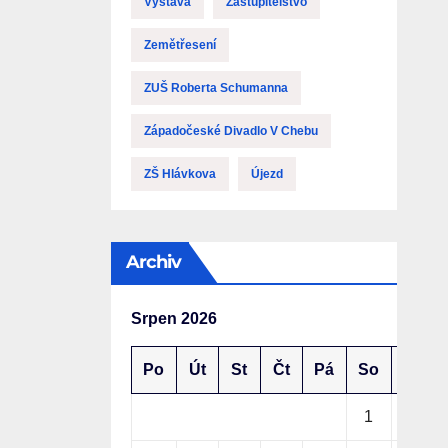
Výstava
Zastupitelstvo
Zemětřesení
ZUŠ Roberta Schumanna
Západočeské Divadlo V Chebu
ZŠ Hlávkova
Újezd
Archiv
Srpen 2026
Po
Út
St
Čt
Pá
So
Ne
1
2