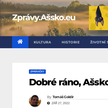
Skip
to
Zprávy.Ašsko.eu
content
KULTURA
HISTORIE
ŽIVOTNÍ 
ZPRÁVIČKY
Dobré ráno, Ašsko
By
Tomáš Goldir
ZÁŘ 27, 2022