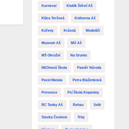
Karneval
Klubík Štěstí Aš
Klára Teršová
Knihovna Aš
Kořeny
Krásná
Modeláři
Muzeum Aš
MÚ Aš
MŠ Okružní
Na Gruntu
NEOnová Škola
Paměť Národa
Pavel Matala
Petra Blaženková
Prevence
Psí Škola Kopaniny
RC Tanky Aš
Rehau
Selb
Stezka Českem
Trhy