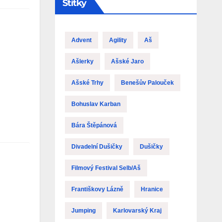
Štítky
Advent
Agility
Aš
Ašlerky
Ašské Jaro
Ašské Trhy
Benešův Palouček
Bohuslav Karban
Bára Štěpánová
Divadelní Dušičky
Dušičky
Filmový Festival Selb/Aš
Františkovy Lázně
Hranice
Jumping
Karlovarský Kraj