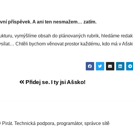
rvní příspěvek. A ani ten nesmažem… zatím.
ukturu, vymýšlíme obsah do plánovaných rubrik, hledáme redakt
, vysílat… Chtěli bychom věnovat prostor každému, kdo má v Ašsk
Přidej se. I ty jsi Ašsko!
ý Pirát. Technická podpora, programátor, správce sítě