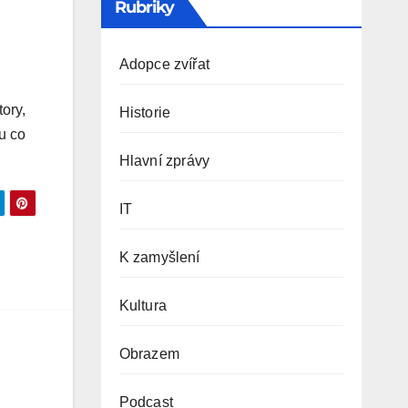
Rubriky
Adopce zvířat
ory,
Historie
u co
Hlavní zprávy
IT
K zamyšlení
Kultura
Obrazem
Podcast