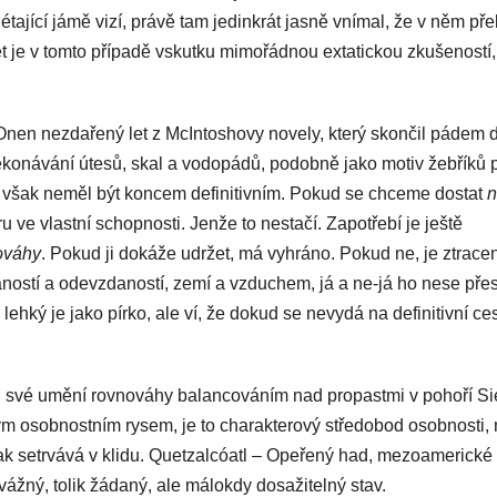
tající jámě vizí, právě tam jedinkrát jasně vnímal, že v něm př
let je v tomto případě vskutku mimořádnou extatickou zkušeností,
Onen nezdařený let z McIntoshovy novely, který skončil pádem 
překonávání útesů, skal a vodopádů, podobně jako motiv žebříků 
by však neměl být koncem definitivním. Pokud se chceme dostat
n
u ve vlastní schopnosti. Jenže to nestačí. Zapotřebí je ještě
ováhy
. Pokud ji dokáže udržet, má vyhráno. Pokud ne, je ztracen
ostí a odevzdaností, zemí a vzduchem, já a ne-já ho nese pře
 lehký je jako pírko, ale ví, že dokud se nevydá na definitivní ces
své umění rovnováhy balancováním nad propastmi v pohoří Si
 osobnostním rysem, je to charakterový středobod osobnosti, 
k setrvává v klidu. Quetzalcóatl – Opeřený had, mezoamerické
ážný, tolik žádaný, ale málokdy dosažitelný stav.