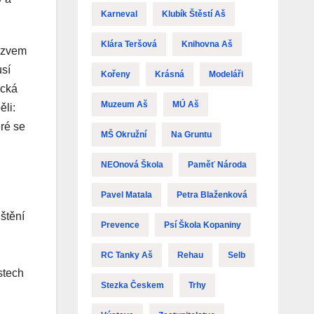
Karneval
Klubík Štěstí Aš
Klára Teršová
Knihovna Aš
ázvem
usí
Kořeny
Krásná
Modeláři
ická
Muzeum Aš
MÚ Aš
ěli:
eré se
MŠ Okružní
Na Gruntu
NEOnová Škola
Paměť Národa
Pavel Matala
Petra Blaženková
štění
Prevence
Psí Škola Kopaniny
RC Tanky Aš
Rehau
Selb
stech
Stezka Českem
Trhy