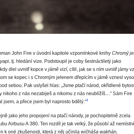
inman John Fire v úvodní kapitole vzpomínkové knihy
Chromý je
yapi
, tj. hledání vize. Podstoupil je coby šestnáctiletý jako
kdy dlel uvnitř kopce v
jámě vizí
, cítil, jak se s ním uvnitř jámy v
Potom se kopec i s Chromým jelenem dřepícím v jámě vznesl vys
pod sebou. Pak uslyšel hlas: „Jsme ptačí národ, okřídlené bytost
dy nikoho z nás nezabiješ a nikomu z nás neublížíš…“ Sám Fire
4
l jsem, a přece jsem byl naprosto bdělý.“
ejně jako jeho propojení na ptačí národy, je pochopitelně zcela
u Airbusu A 380. Ten rozdíl je tak velký, že působí až nemístn
n k oné zkušenosti, která z něj učinila
wičháša wakhán,