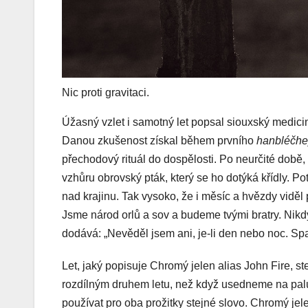
Nic proti gravitaci.
Úžasný vzlet i samotný let popsal siouxský medic
Danou zkušenost získal během prvního
hanbléčhe
přechodový rituál do dospělosti. Po neurčité době, 
vzhůru obrovský pták, který se ho dotýká křídly. 
nad krajinu. Tak vysoko, že i měsíc a hvězdy viděl 
Jsme národ orlů a sov a budeme tvými bratry. Nik
dodává: „Nevěděl jsem ani, je-li den nebo noc. Spa
Let, jaký popisuje Chromý jelen alias John Fire, st
rozdílným druhem letu, než když usedneme na palub
používat pro oba prožitky stejné slovo. Chromý jele