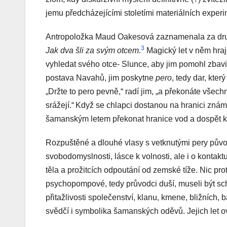
jemu předcházejícími stoletími materiálních exper
Antropoložka Maud Oakesová zaznamenala za druh
3
Jak dva šli za svým otcem
.
Magický let v něm hraje
vyhledat svého otce- Slunce, aby jim pomohl zbavit 
postava Navahů, jim poskytne
pero
, tedy dar, kter
„Držte to pero pevně,“ radí jim, „a překonáte všechn
srážejí.“
Když se chlapci dostanou na hranici zn
šamanským letem překonat hranice vod a dospět k
Rozpuštěné a dlouhé vlasy s vetknutými pery půvo
svobodomyslnosti, lásce k volnosti, ale i o kontak
těla a prožitcích odpoutání od zemské tíže. Nic proti
psychopompové, tedy průvodci duší, museli být scho
přitažlivosti společenství, klanu, kmene, bližních,
svědčí i symbolika šamanských oděvů. Jejich let ovš