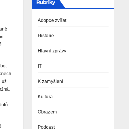
Rubriky
Adopce zvířat
raně
Historie
on
é
Hlavní zprávy
eboť
IT
 snech
K zamyšlení
i už
ožná,
Kultura
dolů.
Obrazem
ě
Podcast