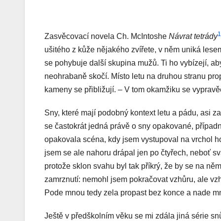
1
Zasvěcovací novela Ch. McIntoshe
Návrat tetrády
ušitého z kůže nějakého zvířete, v něm uniká lesem
se pohybuje další skupina mužů. Ti ho vybízejí, ab
neohrabaně skočí. Místo letu na druhou stranu propa
kameny se přibližují. – V tom okamžiku se vyprav
Sny, které mají podobný kontext letu a pádu, asi z
se častokrát jedná právě o sny opakované, případn
opakovala scéna, kdy jsem vystupoval na vrchol hor
jsem se ale nahoru drápal jen po čtyřech, neboť sv
protože sklon svahu byl tak příkrý, že by se na něm
zamrznutí: nemohl jsem pokračovat vzhůru, ale vzh
Pode mnou tedy zela propast bez konce a nade mnou 
Ještě v předškolním věku se mi zdála jiná série snů