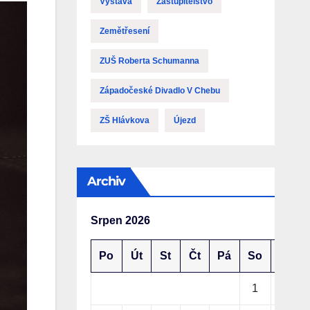
Výstava
Zastupitelstvo
Zemětřesení
ZUŠ Roberta Schumanna
Západočeské Divadlo V Chebu
ZŠ Hlávkova
Újezd
Archiv
Srpen 2026
Po
Út
St
Čt
Pá
So
Ne
1
2