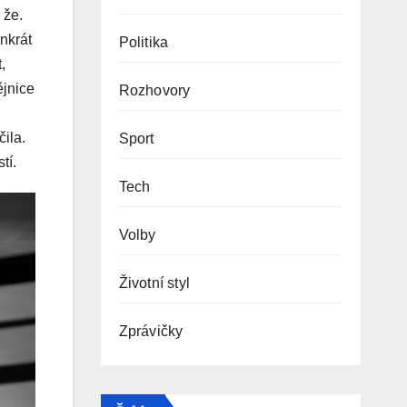
 že.
enkrát
Politika
,
ějnice
Rozhovory
čila.
Sport
tí.
Tech
Volby
Životní styl
Zprávičky