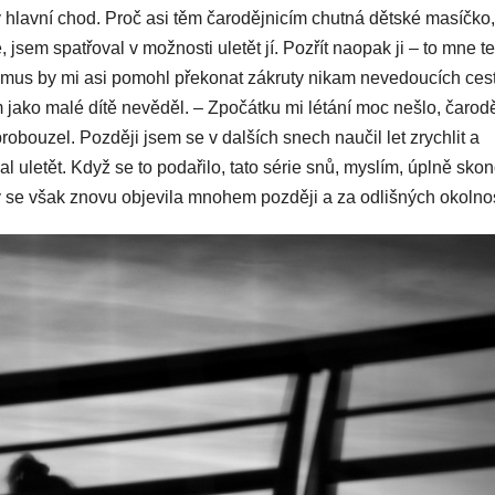
oby hlavní chod. Proč asi těm čarodějnicím chutná dětské masíčko,
 jsem spatřoval v možnosti uletět jí. Pozřít naopak ji – to mne t
lismus by mi asi pomohl překonat zákruty nikam nevedoucích cest
m jako malé dítě nevěděl. – Zpočátku mi létání moc nešlo, čarod
bouzel. Později jsem se v dalších snech naučil let zrychlit a
l uletět. Když se to podařilo, tato série snů, myslím, úplně skon
 se však znovu objevila mnohem později a za odlišných okolnos