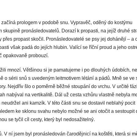
začíná prologem v podobě snu. Vypravěč, oděný do kostýmu
 skupině pronásledovatelů. Dorazí k propasti, na jejíž druhé st
y přes propast skočil. Pronásledovatelé se psy jej dohánějí – a 
sti však padá do jejích hlubin. Valící se říční proud a jeho ostr
ěč opakovaně probouzí.
ažili mnozí. Většinou si je pamatujeme i po dlouhých údobích, n
ě o sérii snů s uvedeným leitmotivem létání a pádů. Mně se ve
y. Nejdřív šlo o poměrně běžné stoupání do vrchu. V určité fáz
ah nabýval na vertikalitě. Dál už cesta vzhůru vlastně nebyla m
 neudržel ani kamzík. V této části snu se dostavil neblahý pocit
ledem ke sklonu svahu nebylo možné se ani otočit a sestoupit 
se tyčil cíl cesty, který byl nedosažitelný.
. V ní jsem byl pronásledován čarodějnicí na koštěti, která si m