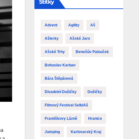
Štítky
Advent
Agility
Aš
Ašlerky
Ašské Jaro
Ašské Trhy
Benešův Palouček
Bohuslav Karban
Bára Štěpánová
Divadelní Dušičky
Dušičky
Filmový Festival Selb/Aš
Františkovy Lázně
Hranice
na
Jumping
Karlovarský Kraj
y a