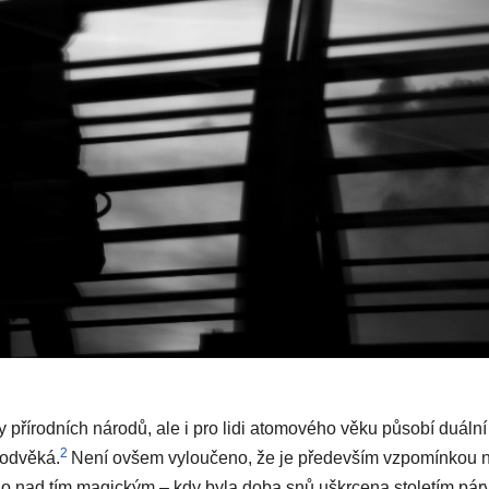
 přírodních národů, ale i pro lidi atomového věku působí duální
2
 odvěká.
Není ovšem vyloučeno, že je především vzpomínkou 
ězilo nad tím magickým – kdy byla doba snů uškrcena stoletím pár