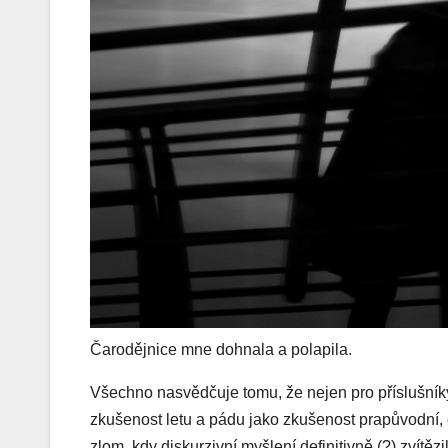
Čarodějnice mne dohnala a polapila.
Všechno nasvědčuje tomu, že nejen pro příslušníky
zkušenost letu a pádu jako zkušenost prapůvodní,
zlom, kdy diskurzivní myšlení definitivně (?) zvít