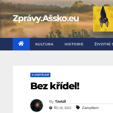
Skip
to
Zprávy.Ašsko.eu
content
KULTURA
HISTORIE
ŽIVOTNÍ 
K ZAMYŠLENÍ
Bez křídel!
By
Tzotzil
Zamyšlení
ŘÍJ 16, 2022