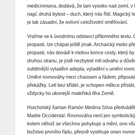
medicinmana, dodává, že tam vysoko nad zemí, v lé
nagí,
druhá bytost – duch, který nás řídí. Magický 
je tak zásadní, že ovlivní celoživotní směřování.
Vraťme se k úvodnímu odstavci přítomného textu. 
propasti, lze chápat ještě jinak. Archaický motiv 
propasti, nás dovádí k motivu konce cesty, který 
druhou stranu
, je jistě nezbytné mít odvahu a důvěr
subtilnější vyladění adepta, vyladění v
umění rovn
Umění rovnováhy mezi chaosem a řádem, připoutan
překážky. Letí bez křídel, je schopen měkce přistát,
vždycky ho ukonejší mateřská tíha Země.
Huicholský šaman Ramón Medina Silva předváděl 
Madre Occidental. Rovnováha není jen symbolickým
kolem něhož se všechno pohybuje a mění, ono vša
božstvo prvního řádu, přesně vystihuje onen rovnov