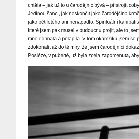
chtěla – jak už to u čarodějnic bývá – přistrojit c
Jedinou šanci, jak neskončit jako čarodějčina krmě,
jako pětiletého ani nenapadlo. Spirituální kaniba
které jsem pak musel v budoucnu projít, ale to jse
mne dohnala a polapila. V tom okamžiku jsem se pro
zdokonalit až do té míry, že jsem čarodějnici dokáza
Posléze, v pubertě, už byla zcela zapomenuta, aby