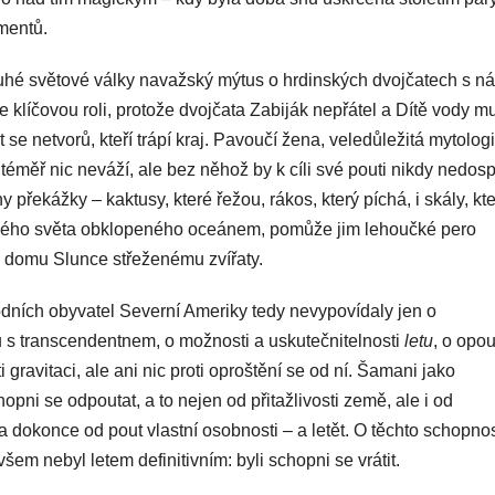
imentů.
é světové války navažský mýtus o hrdinských dvojčatech s n
 klíčovou roli, protože dvojčata Zabiják nepřátel a Dítě vody m
se netvorů, kteří trápí kraj. Pavoučí žena, veledůležitá mytolog
ý téměř nic neváží, ale bez něhož by k cíli své pouti nikdy nedosp
y překážky – kaktusy, které řežou, rákos, který píchá, i skály, kt
ámého světa obklopeného oceánem, pomůže jim lehoučké pero
 domu Slunce střeženému zvířaty.
dních obyvatel Severní Ameriky tedy nevypovídaly jen o
tu s transcendentnem, o možnosti a uskutečnitelnosti
letu
, o opou
 gravitaci, ale ani nic proti oproštění se od ní. Šamani jako
pni se odpoutat, a to nejen od přitažlivosti země, ale i od
 ba dokonce od pout vlastní osobnosti – a letět. O těchto schopno
em nebyl letem definitivním: byli schopni se vrátit.