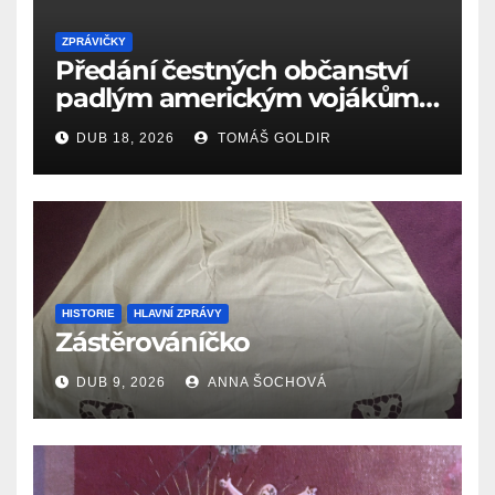
ZPRÁVIČKY
Předání čestných občanství
padlým americkým vojákům
k 81. výročí osvobození Aše
DUB 18, 2026
TOMÁŠ GOLDIR
(18.4.1945)
HISTORIE
HLAVNÍ ZPRÁVY
Zástěrováníčko
DUB 9, 2026
ANNA ŠOCHOVÁ