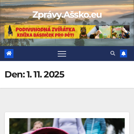
Skip
Zprávy.Ašsko.eu
to
content
Den:
1. 11. 2025