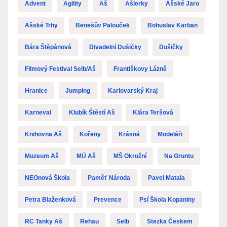
Advent
Agility
Aš
Ašlerky
Ašské Jaro
Ašské Trhy
Benešův Palouček
Bohuslav Karban
Bára Štěpánová
Divadelní Dušičky
Dušičky
Filmový Festival Selb/Aš
Františkovy Lázně
Hranice
Jumping
Karlovarský Kraj
Karneval
Klubík Štěstí Aš
Klára Teršová
Knihovna Aš
Kořeny
Krásná
Modeláři
Muzeum Aš
MÚ Aš
MŠ Okružní
Na Gruntu
NEOnová Škola
Paměť Národa
Pavel Matala
Petra Blaženková
Prevence
Psí Škola Kopaniny
RC Tanky Aš
Rehau
Selb
Stezka Českem