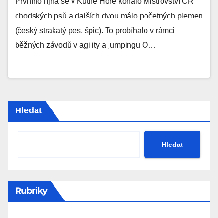
Prvního října se v Kutné Hoře konalo Mistrovství ČR
chodských psů a dalších dvou málo početných plemen
(český strakatý pes, špic). To probíhalo v rámci
běžných závodů v agility a jumpingu O…
Hledat
Hledat
Rubriky