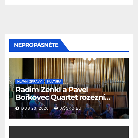
NEPROPÁSNĚTE
HLAVNÍ ZPRÁVY
KULTURA
Radim Zenkl a Pavel
Bořkovec Quartet rozezní
Ašské jaro netradičním
DUB 23, 2026
AŠSKO.EU
spojením žánrů