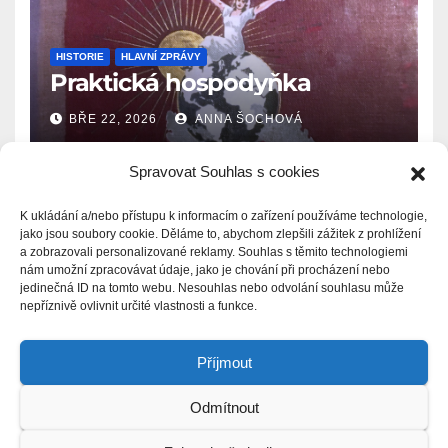
HISTORIE
HLAVNÍ ZPRÁVY
Praktická hospodyňka
BŘE 22, 2026
ANNA ŠOCHOVÁ
Spravovat Souhlas s cookies
K ukládání a/nebo přístupu k informacím o zařízení používáme technologie,
jako jsou soubory cookie. Děláme to, abychom zlepšili zážitek z prohlížení
a zobrazovali personalizované reklamy. Souhlas s těmito technologiemi
Zprávy.Ašsko.eu
nám umožní zpracovávat údaje, jako je chování při procházení nebo
jedinečná ID na tomto webu. Nesouhlas nebo odvolání souhlasu může
nepříznivě ovlivnit určité vlastnosti a funkce.
Příjmout
Odmítnout
Proudly powered by WordPress
|
Theme: Newsup by
Themeansar
.