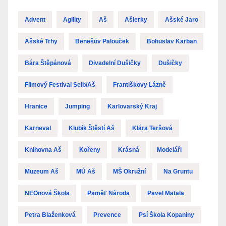
Advent
Agility
Aš
Ašlerky
Ašské Jaro
Ašské Trhy
Benešův Palouček
Bohuslav Karban
Bára Štěpánová
Divadelní Dušičky
Dušičky
Filmový Festival Selb/Aš
Františkovy Lázně
Hranice
Jumping
Karlovarský Kraj
Karneval
Klubík Štěstí Aš
Klára Teršová
Knihovna Aš
Kořeny
Krásná
Modeláři
Muzeum Aš
MÚ Aš
MŠ Okružní
Na Gruntu
NEOnová Škola
Paměť Národa
Pavel Matala
Petra Blaženková
Prevence
Psí Škola Kopaniny