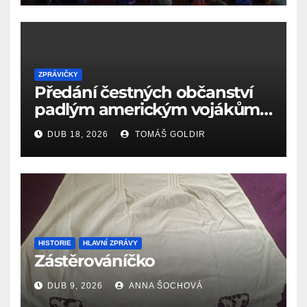
ZPRÁVIČKY
Předání čestných občanství
padlým americkým vojákům
k 81. výročí osvobození Aše
DUB 18, 2026
TOMÁŠ GOLDIR
(18.4.1945)
HISTORIE
HLAVNÍ ZPRÁVY
Zástěrováníčko
DUB 9, 2026
ANNA ŠOCHOVÁ