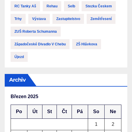
RC Tanky Aš
Rehau
Selb
Stezka Českem
Trhy
Výstava
Zastupitelstvo
Zemětřesení
ZUŠ Roberta Schumanna
Západočeské Divadlo V Chebu
ZŠ Hlávkova
Újezd
Archiv
Březen 2025
Po
Út
St
Čt
Pá
So
Ne
1
2