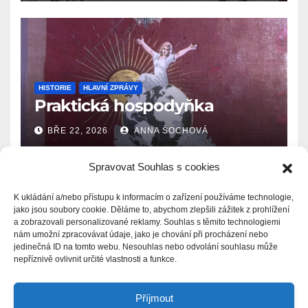
HISTORIE
HLAVNÍ ZPRÁVY
Praktická hospodyňka
BŘE 22, 2026
ANNA ŠOCHOVÁ
Spravovat Souhlas s cookies
K ukládání a/nebo přístupu k informacím o zařízení používáme technologie,
jako jsou soubory cookie. Děláme to, abychom zlepšili zážitek z prohlížení
a zobrazovali personalizované reklamy. Souhlas s těmito technologiemi
Zprávy.Ašsko.eu
nám umožní zpracovávat údaje, jako je chování při procházení nebo
jedinečná ID na tomto webu. Nesouhlas nebo odvolání souhlasu může
nepříznivě ovlivnit určité vlastnosti a funkce.
Příjmout