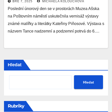
BŘE 7, 2025
MICHAELA KOLOUCHOVÁ
Poslední únorový den se v prostorách Muzea Ašska
na Poštovním náměstí uskutečnila vernisáž výstavy
známé malířky a literátky Kateřiny Piňosové. Výstava s
názvem Tance nadzemní a podzemní potrvá do 6.…
Hledat
Hledat
Rubriky