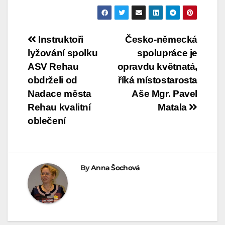
Navigace
Instruktoři
Česko-německá
lyžování spolku
spolupráce je
pro
ASV Rehau
opravdu květnatá,
příspěvek
obdrželi od
říká místostarosta
Nadace města
Aše Mgr. Pavel
Rehau kvalitní
Matala
oblečení
By
Anna Šochová