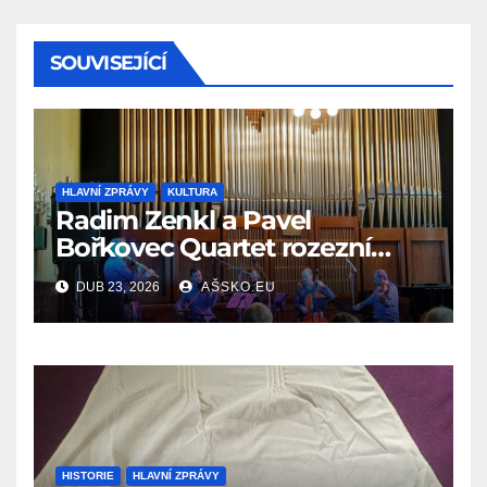
SOUVISEJÍCÍ
HLAVNÍ ZPRÁVY
KULTURA
Radim Zenkl a Pavel
Bořkovec Quartet rozezní
Ašské jaro netradičním
DUB 23, 2026
AŠSKO.EU
spojením žánrů
HISTORIE
HLAVNÍ ZPRÁVY