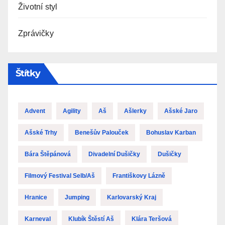
Životní styl
Zprávičky
Štítky
Advent
Agility
Aš
Ašlerky
Ašské Jaro
Ašské Trhy
Benešův Palouček
Bohuslav Karban
Bára Štěpánová
Divadelní Dušičky
Dušičky
Filmový Festival Selb/Aš
Františkovy Lázně
Hranice
Jumping
Karlovarský Kraj
Karneval
Klubík Štěstí Aš
Klára Teršová