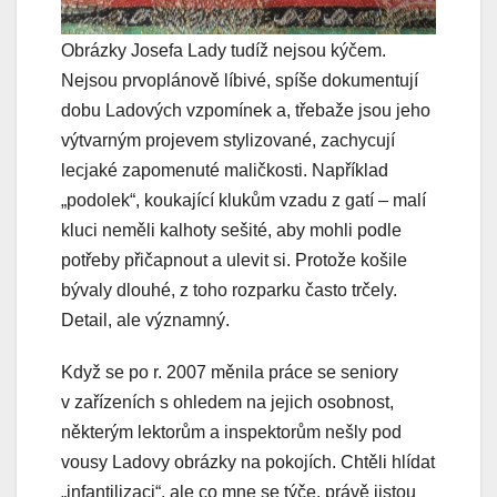
Obrázky Josefa Lady tudíž nejsou kýčem.
Nejsou prvoplánově líbivé, spíše dokumentují
dobu Ladových vzpomínek a, třebaže jsou jeho
výtvarným projevem stylizované, zachycují
lecjaké zapomenuté maličkosti. Například
„podolek“, koukající klukům vzadu z gatí – malí
kluci neměli kalhoty sešité, aby mohli podle
potřeby přičapnout a ulevit si. Protože košile
bývaly dlouhé, z toho rozparku často trčely.
Detail, ale významný.
Když se po r. 2007 měnila práce se seniory
v zařízeních s ohledem na jejich osobnost,
některým lektorům a inspektorům nešly pod
vousy Ladovy obrázky na pokojích. Chtěli hlídat
„infantilizaci“, ale co mne se týče, právě jistou