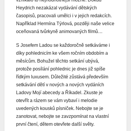
Heydrich nezakázal vydávání dětských
časopisů, pracovali umělci i v jejich redakcích.
Například Hermína Týrlová, později naše velice
oceňovaná tvůrkyně animovaných filmů…
S Josefem Ladou se každoročně setkáváme i
díky pohlednicím ke všem ročním obdobím a
měsícům. Bohužel těchto setkání ubývá,
protože posílání pohlednic je dnes již spíše
řídkým luxusem. Důležité zůstává především
setkávání dětí v nových a nových vydáních
Ladovy Mojí abecedy a Říkadel. Zkuste je
otevřít a rázem se vám vybaví i melodie
uvedených kousků písniček. Nebojte se je
zanotovat, nebojte se zavzpomínat na vlastní
první čtení, dětem otevřete další světy.