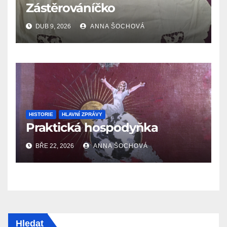
Zástěrováníčko
DUB 9, 2026
ANNA ŠOCHOVÁ
HISTORIE
HLAVNÍ ZPRÁVY
Praktická hospodyňka
BŘE 22, 2026
ANNA ŠOCHOVÁ
Hledat