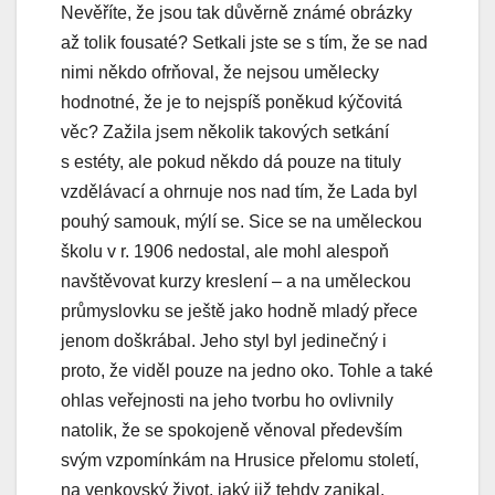
Nevěříte, že jsou tak důvěrně známé obrázky
až tolik fousaté? Setkali jste se s tím, že se nad
nimi někdo ofrňoval, že nejsou umělecky
hodnotné, že je to nejspíš poněkud kýčovitá
věc? Zažila jsem několik takových setkání
s estéty, ale pokud někdo dá pouze na tituly
vzdělávací a ohrnuje nos nad tím, že Lada byl
pouhý samouk, mýlí se. Sice se na uměleckou
školu v r. 1906 nedostal, ale mohl alespoň
navštěvovat kurzy kreslení – a na uměleckou
průmyslovku se ještě jako hodně mladý přece
jenom doškrábal. Jeho styl byl jedinečný i
proto, že viděl pouze na jedno oko. Tohle a také
ohlas veřejnosti na jeho tvorbu ho ovlivnily
natolik, že se spokojeně věnoval především
svým vzpomínkám na Hrusice přelomu století,
na venkovský život, jaký již tehdy zanikal.