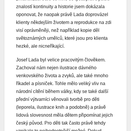
znalostí kontinuity a historie jsem dokázala
oponovat, že naopak právě Lada doprovázel
klienty někdejším životem a reprodukce na zdi
visí oprávněněji, než například kopie děl
světoznámých umělců, které jsou pro klienta
hezké, ale nicneříkající.
Josef Lada byl velice pracovitým člověkem.
Zachoval nám nejen ilustrace dávného
venkovského života a zvyků, ale také mnoho
říkadel a písniček. Tohle mělo veliký vliv na
národní cítění během války, kdy se také další
přední výtvarníci věnovali tvorbě pro děti
(leporela, ilustrace knih a podobně) a právě
lidová slovesnost měla dětem připomínat jejich
český původ. Pro děti tak často právě tehdy
vznikalo to nejhodnotnější možné. Dokud