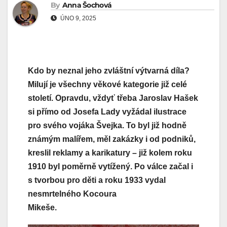
By
Anna Šochová
ÚNO 9, 2025
Kdo by neznal jeho zvláštní výtvarná díla?
Milují je všechny věkové kategorie již celé
století. Opravdu, vždyť třeba Jaroslav Hašek
si přímo od Josefa Lady vyžádal ilustrace
pro svého vojáka Švejka. To byl již hodně
známým malířem, měl zakázky i od podniků,
kreslil reklamy a karikatury – již kolem roku
1910 byl poměrně vytížený. Po válce začal i
s tvorbou pro děti a roku 1933 vydal
nesmrtelného Kocoura
Mikeše.