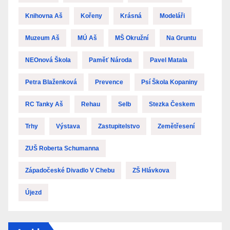
Knihovna Aš
Kořeny
Krásná
Modeláři
Muzeum Aš
MÚ Aš
MŠ Okružní
Na Gruntu
NEOnová Škola
Paměť Národa
Pavel Matala
Petra Blaženková
Prevence
Psí Škola Kopaniny
RC Tanky Aš
Rehau
Selb
Stezka Českem
Trhy
Výstava
Zastupitelstvo
Zemětřesení
ZUŠ Roberta Schumanna
Západočeské Divadlo V Chebu
ZŠ Hlávkova
Újezd