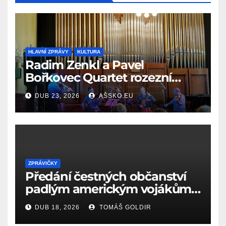
HLAVNÍ ZPRÁVY
KULTURA
Radim Zenkl a Pavel
Bořkovec Quartet rozezní
Ašské jaro netradičním
DUB 23, 2026
AŠSKO.EU
spojením žánrů
ZPRÁVIČKY
Předání čestných občanství
padlým americkým vojákům
k 81. výročí osvobození Aše
DUB 18, 2026
TOMÁŠ GOLDIR
(18.4.1945)