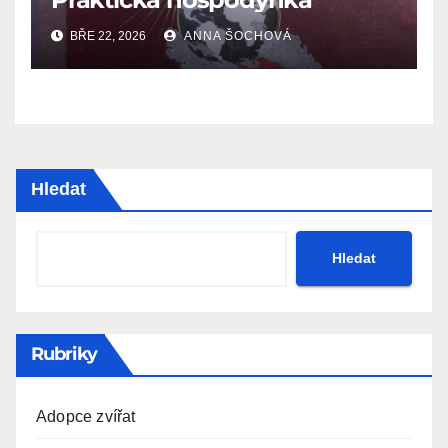
BŘE 22, 2026
ANNA ŠOCHOVÁ
Hledat
Hledat
Rubriky
Adopce zvířat