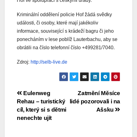
Hof ve spolupráci s českými úřady.
Kriminální oddělení policie Hof žádá svědky
události, či osoby, které mají jakékoliv
informace, související s krádeží bagru či jeho
ponecháním v lese poblíž Lauterbachu, aby se
obrátili na číslo telefonní číslo +499281/7040.
Zdroj:
http://selb-live.de
Navigace
Eulenweg
Zatmění Měsíce
Rehau – turistický
lidé pozorovali i na
pro
cíl, který si s dětmi
Ašsku
příspěvek
nenechte ujít