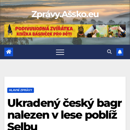
Skip
Zprávy.Ašsko.eu
to
content
HLAVNÍ ZPRÁVY
Ukradený český bagr
nalezen v lese poblíž
Selbu