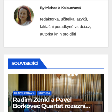
By
Michaela Kolouchová
redaktorka, učitelka jazyků,
laktační poradkyně vsrdci.cz,
autorka knih pro děti
SOUVISEJÍCÍ
HLAVNÍ ZPRÁVY
KULTURA
Radim Zenkl a Pavel
Bořkovec Quartet rozezní