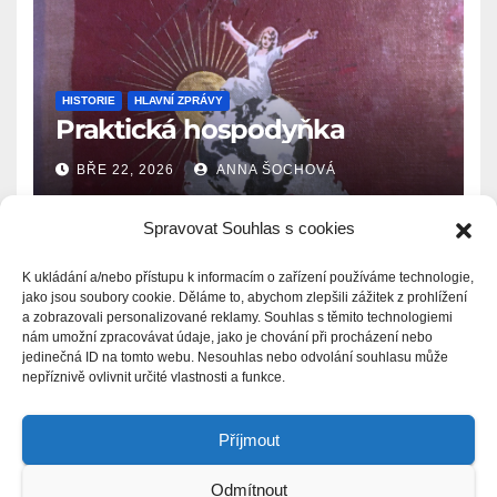
HISTORIE
HLAVNÍ ZPRÁVY
Praktická hospodyňka
BŘE 22, 2026
ANNA ŠOCHOVÁ
Spravovat Souhlas s cookies
K ukládání a/nebo přístupu k informacím o zařízení používáme technologie,
jako jsou soubory cookie. Děláme to, abychom zlepšili zážitek z prohlížení
a zobrazovali personalizované reklamy. Souhlas s těmito technologiemi
Zprávy.Ašsko.eu
nám umožní zpracovávat údaje, jako je chování při procházení nebo
jedinečná ID na tomto webu. Nesouhlas nebo odvolání souhlasu může
nepříznivě ovlivnit určité vlastnosti a funkce.
Příjmout
Odmítnout