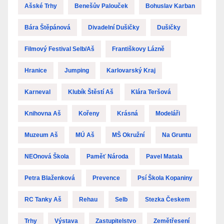
Ašské Trhy
Benešův Palouček
Bohuslav Karban
Bára Štěpánová
Divadelní Dušičky
Dušičky
Filmový Festival Selb/Aš
Františkovy Lázně
Hranice
Jumping
Karlovarský Kraj
Karneval
Klubík Štěstí Aš
Klára Teršová
Knihovna Aš
Kořeny
Krásná
Modeláři
Muzeum Aš
MÚ Aš
MŠ Okružní
Na Gruntu
NEOnová Škola
Paměť Národa
Pavel Matala
Petra Blaženková
Prevence
Psí Škola Kopaniny
RC Tanky Aš
Rehau
Selb
Stezka Českem
Trhy
Výstava
Zastupitelstvo
Zemětřesení