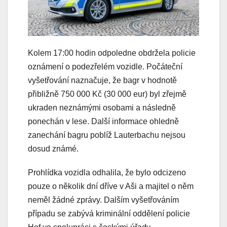
Kolem 17:00 hodin odpoledne obdržela policie
oznámení o podezřelém vozidle. Počáteční
vyšetřování naznačuje, že bagr v hodnotě
přibližně 750 000 Kč (30 000 eur) byl zřejmě
ukraden neznámými osobami a následně
ponechán v lese. Další informace ohledně
zanechání bagru poblíž Lauterbachu nejsou
dosud známé.
Prohlídka vozidla odhalila, že bylo odcizeno
pouze o několik dní dříve v Aši a majitel o něm
neměl žádné zprávy. Dalším vyšetřováním
případu se zabývá kriminální oddělení policie