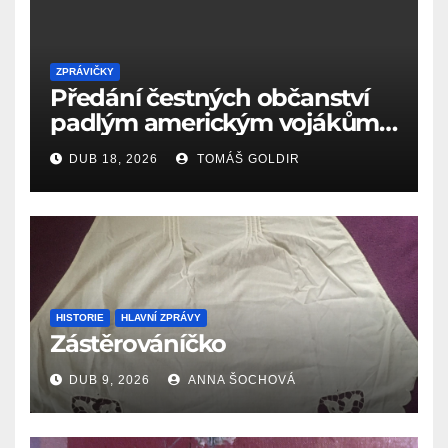
ZPRÁVIČKY
Předání čestných občanství
padlým americkým vojákům
k 81. výročí osvobození Aše
DUB 18, 2026
TOMÁŠ GOLDIR
(18.4.1945)
HISTORIE
HLAVNÍ ZPRÁVY
Zástěrováníčko
DUB 9, 2026
ANNA ŠOCHOVÁ