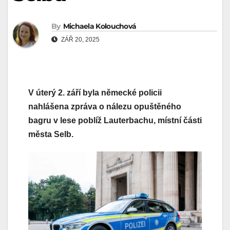
By
Michaela Kolouchová
ZÁŘ 20, 2025
V úterý 2. září byla německé policii
nahlášena zpráva o nálezu opuštěného
bagru v lese poblíž Lauterbachu, místní části
města Selb.