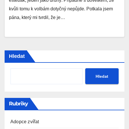
estébák, jeden jako druhý. Případně s dovětkem, že
kvůli tomu k volbám dotyčný nepůjde. Potkala jsem
pána, který mi tvrdil, že je…
Hledat
Hledat
Rubriky
Adopce zvířat