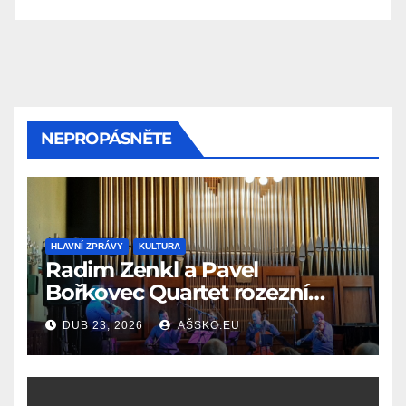
NEPROPÁSNĚTE
HLAVNÍ ZPRÁVY
KULTURA
Radim Zenkl a Pavel
Bořkovec Quartet rozezní
Ašské jaro netradičním
DUB 23, 2026
AŠSKO.EU
spojením žánrů