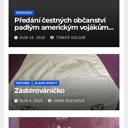
ZPRÁVIČKY
Předání čestných občanství
padlým americkým vojákům
k 81. výročí osvobození Aše
DUB 18, 2026
TOMÁŠ GOLDIR
(18.4.1945)
HISTORIE
HLAVNÍ ZPRÁVY
Zástěrováníčko
DUB 9, 2026
ANNA ŠOCHOVÁ