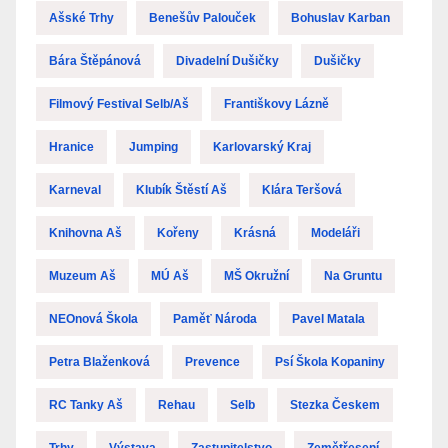
Ašské Trhy
Benešův Palouček
Bohuslav Karban
Bára Štěpánová
Divadelní Dušičky
Dušičky
Filmový Festival Selb/Aš
Františkovy Lázně
Hranice
Jumping
Karlovarský Kraj
Karneval
Klubík Štěstí Aš
Klára Teršová
Knihovna Aš
Kořeny
Krásná
Modeláři
Muzeum Aš
MÚ Aš
MŠ Okružní
Na Gruntu
NEOnová Škola
Paměť Národa
Pavel Matala
Petra Blaženková
Prevence
Psí Škola Kopaniny
RC Tanky Aš
Rehau
Selb
Stezka Českem