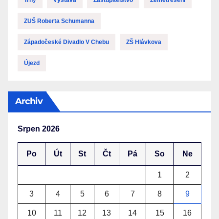
Trhy
Výstava
Zastupitelstvo
Zemětřesení
ZUŠ Roberta Schumanna
Západočeské Divadlo V Chebu
ZŠ Hlávkova
Újezd
Archiv
Srpen 2026
Po
Út
St
Čt
Pá
So
Ne
1
2
3
4
5
6
7
8
9
10
11
12
13
14
15
16