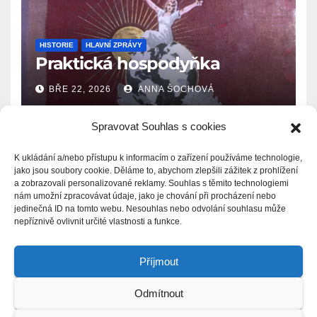
HISTORIE
HLAVNÍ ZPRÁVY
Praktická hospodyňka
BŘE 22, 2026
ANNA ŠOCHOVÁ
Spravovat Souhlas s cookies
K ukládání a/nebo přístupu k informacím o zařízení používáme technologie,
jako jsou soubory cookie. Děláme to, abychom zlepšili zážitek z prohlížení
a zobrazovali personalizované reklamy. Souhlas s těmito technologiemi
Zprávy.Ašsko.eu
nám umožní zpracovávat údaje, jako je chování při procházení nebo
jedinečná ID na tomto webu. Nesouhlas nebo odvolání souhlasu může
nepříznivě ovlivnit určité vlastnosti a funkce.
Příjmout
Odmítnout
Proudly powered by WordPress
|
Theme: Newsup by
Themeansar
.