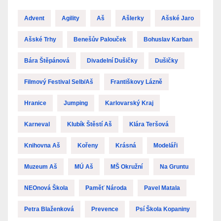
Advent
Agility
Aš
Ašlerky
Ašské Jaro
Ašské Trhy
Benešův Palouček
Bohuslav Karban
Bára Štěpánová
Divadelní Dušičky
Dušičky
Filmový Festival Selb/Aš
Františkovy Lázně
Hranice
Jumping
Karlovarský Kraj
Karneval
Klubík Štěstí Aš
Klára Teršová
Knihovna Aš
Kořeny
Krásná
Modeláři
Muzeum Aš
MÚ Aš
MŠ Okružní
Na Gruntu
NEOnová Škola
Paměť Národa
Pavel Matala
Petra Blaženková
Prevence
Psí Škola Kopaniny