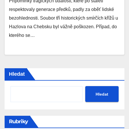
Připomínky tragických událostí, které po staletí
respektovaly generace předků, padly za oběť lidské
bezohlednosti. Soubor tří historických smírčích křížů u
Hazlova na Chebsku byl vážně poškozen. Případ, do
kterého se…
Hledat
Hledat
Rubriky