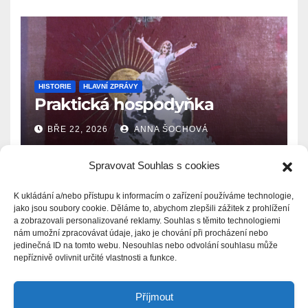
HISTORIE
HLAVNÍ ZPRÁVY
Praktická hospodyňka
BŘE 22, 2026
ANNA ŠOCHOVÁ
Spravovat Souhlas s cookies
K ukládání a/nebo přístupu k informacím o zařízení používáme technologie,
jako jsou soubory cookie. Děláme to, abychom zlepšili zážitek z prohlížení
a zobrazovali personalizované reklamy. Souhlas s těmito technologiemi
Zprávy.Ašsko.eu
nám umožní zpracovávat údaje, jako je chování při procházení nebo
jedinečná ID na tomto webu. Nesouhlas nebo odvolání souhlasu může
nepříznivě ovlivnit určité vlastnosti a funkce.
Příjmout