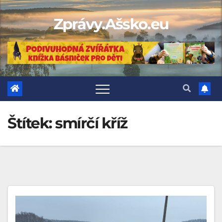
Skip
Zprávy.Ašsko.eu
to
content
Štítek:
smírčí kříž