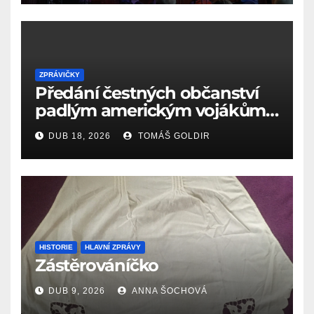
ZPRÁVIČKY
Předání čestných občanství
padlým americkým vojákům
k 81. výročí osvobození Aše
DUB 18, 2026
TOMÁŠ GOLDIR
(18.4.1945)
HISTORIE
HLAVNÍ ZPRÁVY
Zástěrováníčko
DUB 9, 2026
ANNA ŠOCHOVÁ