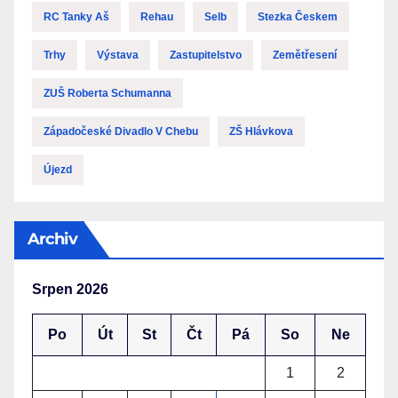
RC Tanky Aš
Rehau
Selb
Stezka Českem
Trhy
Výstava
Zastupitelstvo
Zemětřesení
ZUŠ Roberta Schumanna
Západočeské Divadlo V Chebu
ZŠ Hlávkova
Újezd
Archiv
Srpen 2026
Po
Út
St
Čt
Pá
So
Ne
1
2