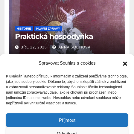
HISTORIE
HLAVNÍ ZPRÁVY
Praktická hospodyňka
BŘE 22, 2026
ANNA ŠOCHOVÁ
Spravovat Souhlas s cookies
K ukládání a/nebo přístupu k informacím o zařízení používáme technologie,
jako jsou soubory cookie. Děláme to, abychom zlepšili zážitek z prohlížení
a zobrazovali personalizované reklamy. Souhlas s těmito technologiemi
Zprávy.Ašsko.eu
nám umožní zpracovávat údaje, jako je chování při procházení nebo
jedinečná ID na tomto webu. Nesouhlas nebo odvolání souhlasu může
nepříznivě ovlivnit určité vlastnosti a funkce.
Příjmout
Odmítnout