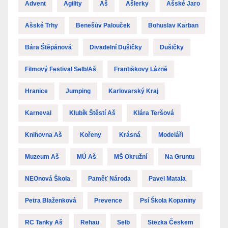
Advent
Agility
Aš
Ašlerky
Ašské Jaro
Ašské Trhy
Benešův Palouček
Bohuslav Karban
Bára Štěpánová
Divadelní Dušičky
Dušičky
Filmový Festival Selb/Aš
Františkovy Lázně
Hranice
Jumping
Karlovarský Kraj
Karneval
Klubík Štěstí Aš
Klára Teršová
Knihovna Aš
Kořeny
Krásná
Modeláři
Muzeum Aš
MÚ Aš
MŠ Okružní
Na Gruntu
NEOnová Škola
Paměť Národa
Pavel Matala
Petra Blaženková
Prevence
Psí Škola Kopaniny
RC Tanky Aš
Rehau
Selb
Stezka Českem