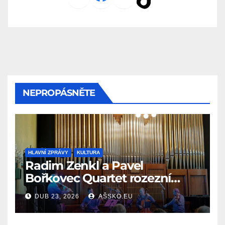
NEPROPÁSNĚTE
HLAVNÍ ZPRÁVY
KULTURA
Radim Zenkl a Pavel
Bořkovec Quartet rozezní
Ašské jaro netradičním
DUB 23, 2026
AŠSKO.EU
spojením žánrů