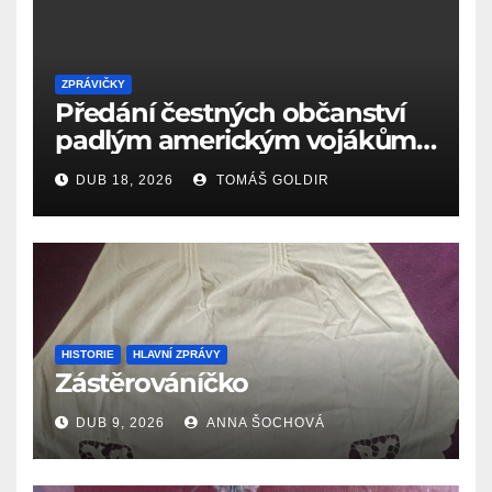
ZPRÁVIČKY
Předání čestných občanství
padlým americkým vojákům
k 81. výročí osvobození Aše
DUB 18, 2026
TOMÁŠ GOLDIR
(18.4.1945)
HISTORIE
HLAVNÍ ZPRÁVY
Zástěrováníčko
DUB 9, 2026
ANNA ŠOCHOVÁ