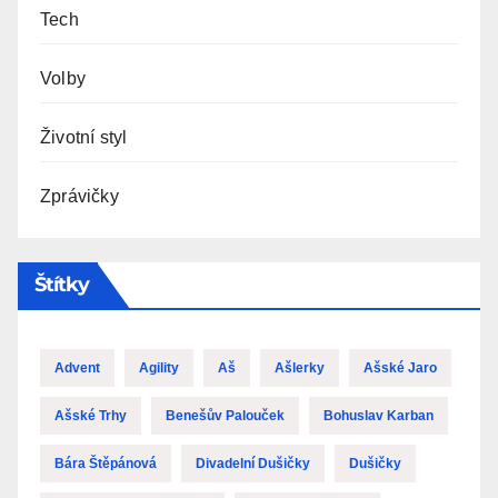
Tech
Volby
Životní styl
Zprávičky
Štítky
Advent
Agility
Aš
Ašlerky
Ašské Jaro
Ašské Trhy
Benešův Palouček
Bohuslav Karban
Bára Štěpánová
Divadelní Dušičky
Dušičky