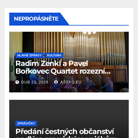
NEPROPÁSNĚTE
HLAVNÍ ZPRÁVY
KULTURA
Radim Zenkl a Pavel
Bořkovec Quartet rozezní
Ašské jaro netradičním
DUB 23, 2026
AŠSKO.EU
spojením žánrů
ZPRÁVIČKY
Předání čestných občanství