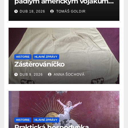
padlým americkým vojákům
k 81. výročí osvobození Aše
DUB 18, 2026
TOMÁŠ GOLDIR
(18.4.1945)
HISTORIE
HLAVNÍ ZPRÁVY
Zástěrováníčko
DUB 9, 2026
ANNA ŠOCHOVÁ
HISTORIE
HLAVNÍ ZPRÁVY
Praktická hospodyňka