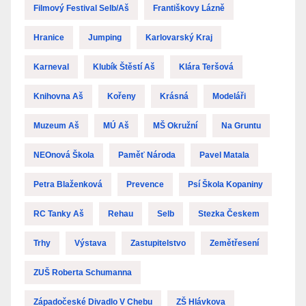
Filmový Festival Selb/Aš
Františkovy Lázně
Hranice
Jumping
Karlovarský Kraj
Karneval
Klubík Štěstí Aš
Klára Teršová
Knihovna Aš
Kořeny
Krásná
Modeláři
Muzeum Aš
MÚ Aš
MŠ Okružní
Na Gruntu
NEOnová Škola
Paměť Národa
Pavel Matala
Petra Blaženková
Prevence
Psí Škola Kopaniny
RC Tanky Aš
Rehau
Selb
Stezka Českem
Trhy
Výstava
Zastupitelstvo
Zemětřesení
ZUŠ Roberta Schumanna
Západočeské Divadlo V Chebu
ZŠ Hlávkova