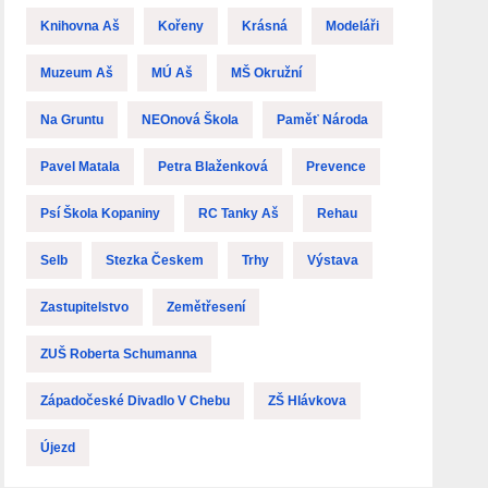
Knihovna Aš
Kořeny
Krásná
Modeláři
Muzeum Aš
MÚ Aš
MŠ Okružní
Na Gruntu
NEOnová Škola
Paměť Národa
Pavel Matala
Petra Blaženková
Prevence
Psí Škola Kopaniny
RC Tanky Aš
Rehau
Selb
Stezka Českem
Trhy
Výstava
Zastupitelstvo
Zemětřesení
ZUŠ Roberta Schumanna
Západočeské Divadlo V Chebu
ZŠ Hlávkova
Újezd