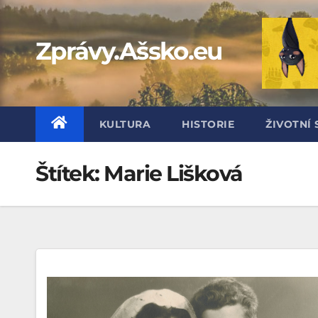
Skip
to
Zprávy.Ašsko.eu
content
KULTURA
HISTORIE
ŽIVOTNÍ 
Štítek:
Marie Lišková