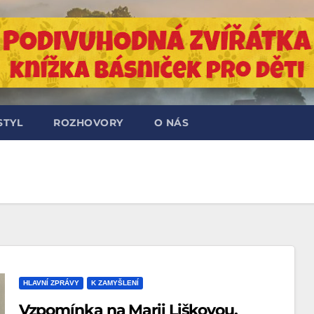
STYL
ROZHOVORY
O NÁS
HLAVNÍ ZPRÁVY
K ZAMYŠLENÍ
Vzpomínka na Marii Liškovou,