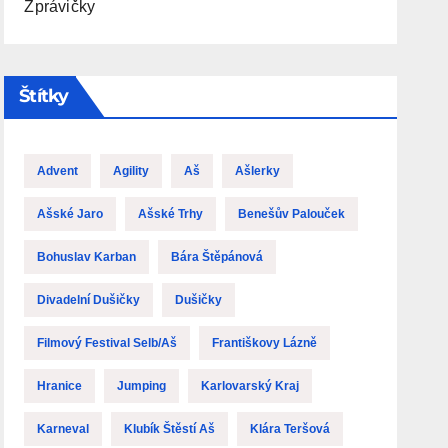
Zprávičky
Štítky
Advent
Agility
Aš
Ašlerky
Ašské Jaro
Ašské Trhy
Benešův Palouček
Bohuslav Karban
Bára Štěpánová
Divadelní Dušičky
Dušičky
Filmový Festival Selb/Aš
Františkovy Lázně
Hranice
Jumping
Karlovarský Kraj
Karneval
Klubík Štěstí Aš
Klára Teršová