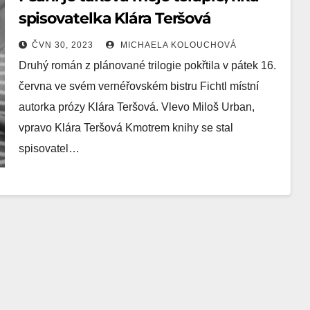
spisovatelka Klára Teršová
ČVN 30, 2023
MICHAELA KOLOUCHOVÁ
Druhý román z plánované trilogie pokřtila v pátek 16.
června ve svém vernéřovském bistru Fichtl místní
autorka prózy Klára Teršová. Vlevo Miloš Urban,
vpravo Klára Teršová Kmotrem knihy se stal
spisovatel…