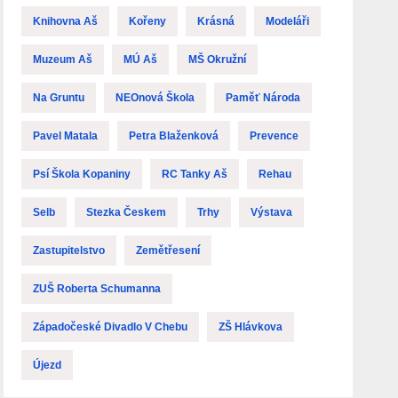
Knihovna Aš
Kořeny
Krásná
Modeláři
Muzeum Aš
MÚ Aš
MŠ Okružní
Na Gruntu
NEOnová Škola
Paměť Národa
Pavel Matala
Petra Blaženková
Prevence
Psí Škola Kopaniny
RC Tanky Aš
Rehau
Selb
Stezka Českem
Trhy
Výstava
Zastupitelstvo
Zemětřesení
ZUŠ Roberta Schumanna
Západočeské Divadlo V Chebu
ZŠ Hlávkova
Újezd