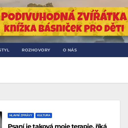
STYL
ROZHOVORY
O NÁS
HLAVNÍ ZPRÁVY
KULTURA
Psaní je taková moje terapie, říká