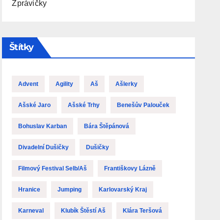
Zprávičky
Štítky
Advent
Agility
Aš
Ašlerky
Ašské Jaro
Ašské Trhy
Benešův Palouček
Bohuslav Karban
Bára Štěpánová
Divadelní Dušičky
Dušičky
Filmový Festival Selb/Aš
Františkovy Lázně
Hranice
Jumping
Karlovarský Kraj
Karneval
Klubík Štěstí Aš
Klára Teršová