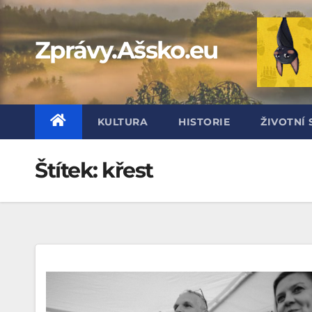
Skip
to
Zprávy.Ašsko.eu
content
KULTURA
HISTORIE
ŽIVOTNÍ 
Štítek:
křest