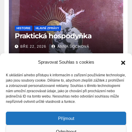
HISTORIE
HLAVNÍ ZPRÁVY
Praktická hospodyňka
BŘE 22, 2026
ANNA ŠOCHOVÁ
Spravovat Souhlas s cookies
K ukládání a/nebo přístupu k informacím o zařízení používáme technologie,
jako jsou soubory cookie. Děláme to, abychom zlepšili zážitek z prohlížení
a zobrazovali personalizované reklamy. Souhlas s těmito technologiemi
Zprávy.Ašsko.eu
nám umožní zpracovávat údaje, jako je chování při procházení nebo
jedinečná ID na tomto webu. Nesouhlas nebo odvolání souhlasu může
nepříznivě ovlivnit určité vlastnosti a funkce.
Příjmout
Odmítnout