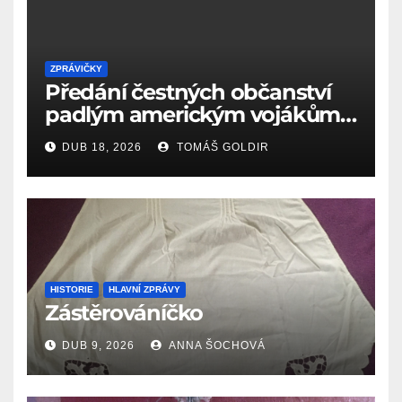
ZPRÁVIČKY
Předání čestných občanství
padlým americkým vojákům
k 81. výročí osvobození Aše
DUB 18, 2026
TOMÁŠ GOLDIR
(18.4.1945)
HISTORIE
HLAVNÍ ZPRÁVY
Zástěrováníčko
DUB 9, 2026
ANNA ŠOCHOVÁ