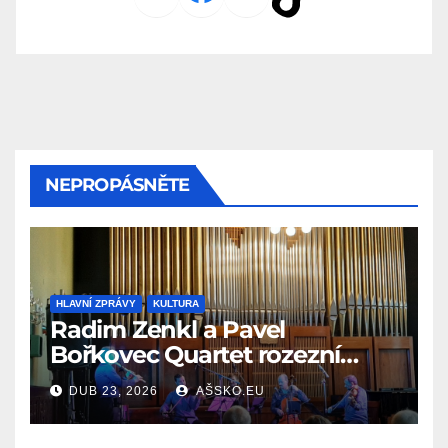
NEPROPÁSNĚTE
HLAVNÍ ZPRÁVY
KULTURA
Radim Zenkl a Pavel
Bořkovec Quartet rozezní
Ašské jaro netradičním
DUB 23, 2026
AŠSKO.EU
spojením žánrů