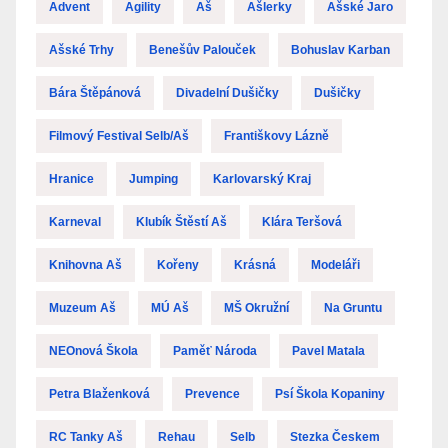
Advent
Agility
Aš
Ašlerky
Ašské Jaro
Ašské Trhy
Benešův Palouček
Bohuslav Karban
Bára Štěpánová
Divadelní Dušičky
Dušičky
Filmový Festival Selb/Aš
Františkovy Lázně
Hranice
Jumping
Karlovarský Kraj
Karneval
Klubík Štěstí Aš
Klára Teršová
Knihovna Aš
Kořeny
Krásná
Modeláři
Muzeum Aš
MÚ Aš
MŠ Okružní
Na Gruntu
NEOnová Škola
Paměť Národa
Pavel Matala
Petra Blaženková
Prevence
Psí Škola Kopaniny
RC Tanky Aš
Rehau
Selb
Stezka Českem