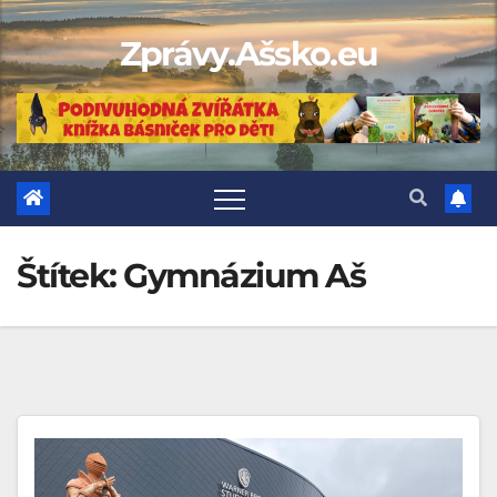
Skip
Zprávy.Ašsko.eu
to
content
Štítek:
Gymnázium Aš