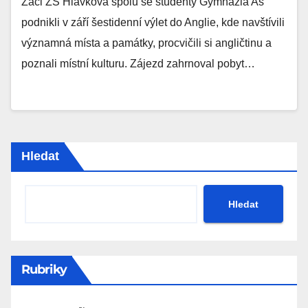
Žáci ZŠ Hlávkova spolu se studenty Gymnázia Aš
podnikli v září šestidenní výlet do Anglie, kde navštívili
významná místa a památky, procvičili si angličtinu a
poznali místní kulturu. Zájezd zahrnoval pobyt…
Hledat
Hledat
Rubriky