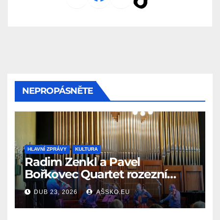
NEPROPÁSNĚTE
HLAVNÍ ZPRÁVY
KULTURA
Radim Zenkl a Pavel
Bořkovec Quartet rozezní
Ašské jaro netradičním
DUB 23, 2026
AŠSKO.EU
spojením žánrů