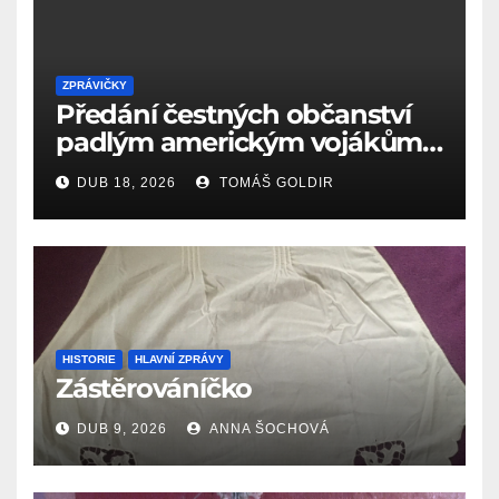
ZPRÁVIČKY
Předání čestných občanství
padlým americkým vojákům
k 81. výročí osvobození Aše
DUB 18, 2026
TOMÁŠ GOLDIR
(18.4.1945)
HISTORIE
HLAVNÍ ZPRÁVY
Zástěrováníčko
DUB 9, 2026
ANNA ŠOCHOVÁ