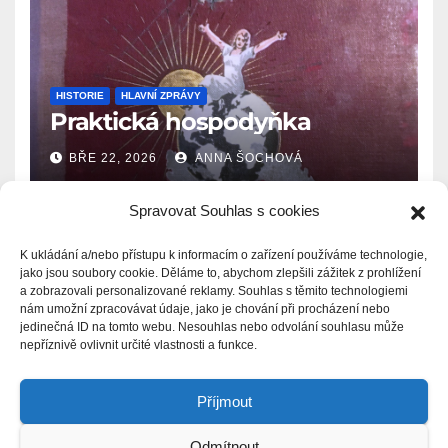
HISTORIE
HLAVNÍ ZPRÁVY
Praktická hospodyňka
BŘE 22, 2026
ANNA ŠOCHOVÁ
Spravovat Souhlas s cookies
K ukládání a/nebo přístupu k informacím o zařízení používáme technologie,
jako jsou soubory cookie. Děláme to, abychom zlepšili zážitek z prohlížení
a zobrazovali personalizované reklamy. Souhlas s těmito technologiemi
Zprávy.Ašsko.eu
nám umožní zpracovávat údaje, jako je chování při procházení nebo
jedinečná ID na tomto webu. Nesouhlas nebo odvolání souhlasu může
nepříznivě ovlivnit určité vlastnosti a funkce.
Příjmout
Odmítnout