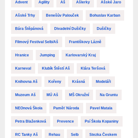
Advent
Agility
Aš
Ašlerky
Ašské Jaro
Ašské Trhy
Benešův Palouček
Bohuslav Karban
Bára Štěpánová
Divadelní Dušičky
Dušičky
Filmový Festival Selb/Aš
Františkovy Lázně
Hranice
Jumping
Karlovarský Kraj
Karneval
Klubík Štěstí Aš
Klára Teršová
Knihovna Aš
Kořeny
Krásná
Modeláři
Muzeum Aš
MÚ Aš
MŠ Okružní
Na Gruntu
NEOnová Škola
Paměť Národa
Pavel Matala
Petra Blaženková
Prevence
Psí Škola Kopaniny
RC Tanky Aš
Rehau
Selb
Stezka Českem