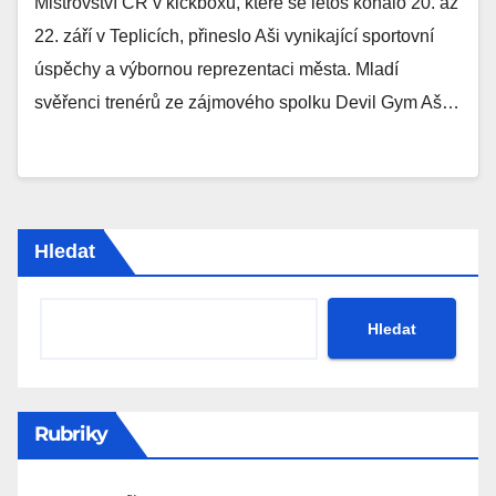
Mistrovství ČR v kickboxu, které se letos konalo 20. až
22. září v Teplicích, přineslo Aši vynikající sportovní
úspěchy a výbornou reprezentaci města. Mladí
svěřenci trenérů ze zájmového spolku Devil Gym Aš…
Hledat
Hledat
Rubriky