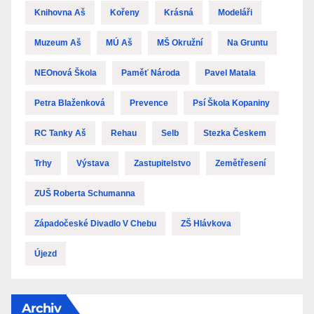
Knihovna Aš
Kořeny
Krásná
Modeláři
Muzeum Aš
MÚ Aš
MŠ Okružní
Na Gruntu
NEOnová Škola
Paměť Národa
Pavel Matala
Petra Blaženková
Prevence
Psí Škola Kopaniny
RC Tanky Aš
Rehau
Selb
Stezka Českem
Trhy
Výstava
Zastupitelstvo
Zemětřesení
ZUŠ Roberta Schumanna
Západočeské Divadlo V Chebu
ZŠ Hlávkova
Újezd
Archiv