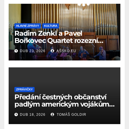
HLAVNÍ ZPRÁVY
KULTURA
Radim Zenkl a Pavel
Bořkovec Quartet rozezní
Ašské jaro netradičním
DUB 23, 2026
AŠSKO.EU
spojením žánrů
ZPRÁVIČKY
Předání čestných občanství
padlým americkým vojákům
k 81. výročí osvobození Aše
DUB 18, 2026
TOMÁŠ GOLDIR
(18.4.1945)