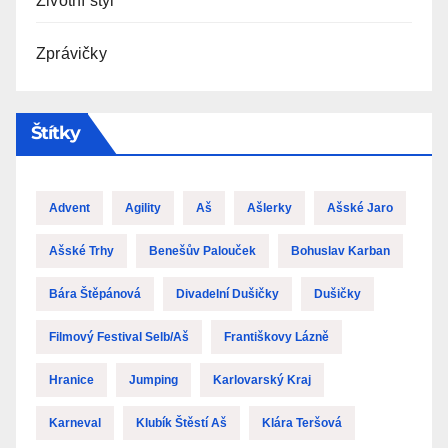
Životní styl
Zprávičky
Štítky
Advent
Agility
Aš
Ašlerky
Ašské Jaro
Ašské Trhy
Benešův Palouček
Bohuslav Karban
Bára Štěpánová
Divadelní Dušičky
Dušičky
Filmový Festival Selb/Aš
Františkovy Lázně
Hranice
Jumping
Karlovarský Kraj
Karneval
Klubík Štěstí Aš
Klára Teršová