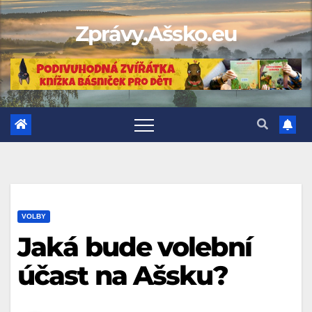
Skip
Zprávy.Ašsko.eu
to
content
VOLBY
Jaká bude volební
účast na Ašsku?