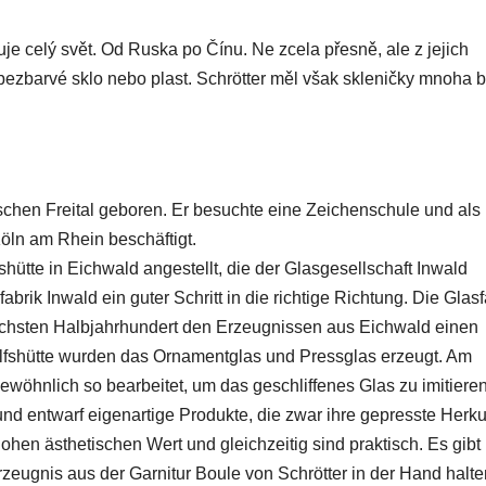
ruje celý svět. Od Ruska po Čínu. Ne zcela přesně, ale z jejich
 bezbarvé sklo nebo plast. Schrötter měl však skleničky mnoha b
schen Freital geboren. Er besuchte eine Zeichenschule und als
öln am Rhein beschäftigt.
hütte in Eichwald angestellt, die der Glasgesellschaft Inwald
abrik Inwald ein guter Schritt in die richtige Richtung. Die Glasf
nächsten Halbjahrhundert den Erzeugnissen aus Eichwald einen
olfshütte wurden das Ornamentglas und Pressglas erzeugt. Am
öhnlich so bearbeitet, um das geschliffenes Glas zu imitieren
und entwarf eigenartige Produkte, die zwar ihre gepresste Herku
hohen ästhetischen Wert und gleichzeitig sind praktisch. Es gibt
zeugnis aus der Garnitur Boule von Schrötter in der Hand halte