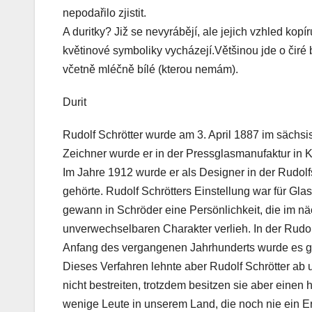
nepodařilo zjistit.
A duritky? Již se nevyrábějí, ale jejich vzhled kopí
květinové symboliky vycházejí.Většinou jde o čiré
včetně mléčně bílé (kterou nemám).
Durit
Rudolf Schrötter wurde am 3. April 1887 im sächsi
Zeichner wurde er in der Pressglasmanufaktur in K
Im Jahre 1912 wurde er als Designer in der Rudolfs
gehörte. Rudolf Schrötters Einstellung war für Glasf
gewann in Schröder eine Persönlichkeit, die im 
unverwechselbaren Charakter verlieh. In der Rud
Anfang des vergangenen Jahrhunderts wurde es gew
Dieses Verfahren lehnte aber Rudolf Schrötter ab 
nicht bestreiten, trotzdem besitzen sie aber einen 
wenige Leute in unserem Land, die noch nie ein Er