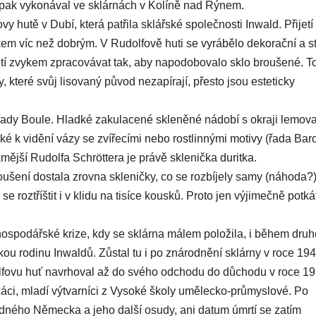
si pak vykonával ve sklárnách v Kolíně nad Rýnem.
y hutě v Dubí, která patřila sklářské společnosti Inwald. Přijetí
kem víc než dobrým. V Rudolfově huti se vyrábělo dekorační a st
letí zvykem zpracovávat tak, aby napodobovalo sklo broušené. T
, které svůj lisovaný původ nezapírají, přesto jsou esteticky
y řady Boule. Hladké zakulacené skleněné nádobí s okraji lemov
é k vidění vázy se zvířecími nebo rostlinnými motivy (řada Baro
ější Rudolfa Schröttera je právě sklenička duritka.
oušení dostala zrovna skleničky, co se rozbíjely samy (náhoda?)
se roztříštit i v klidu na tisíce kousků. Proto jen výjimečně potká
hospodářské krize, kdy se sklárna málem položila, i během druh
kou rodinu Inwaldů. Zůstal tu i po znárodnění sklárny v roce 194
lfovu huť navrhoval až do svého odchodu do důchodu v roce 19
áci, mladí výtvarníci z Vysoké školy umělecko-průmyslové. Po
rodného Německa a jeho další osudy, ani datum úmrtí se zatím