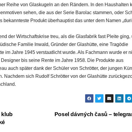
 einer Reihe von Glaskugeln an den Rändern. In den Haushalten 
anzenmotiven sehen, die aus der Serie Barolac stammen, oder Sc
as bekannteste Produkt überhauptist das unter dem Namen „duri
d der Wirtschaftskrise treu, als die Glasfabrik fast Pleite ging,
jüdische Familie Inwald, Gründer der Glashütte, eine Tragödie
te im Jahre 1945 verstaatlicht wurde. Als Fachmann wurde er n
als Designer bis seine Rente im Jahre 1958. Die Produkte aus
u auch später dank der Schüler von Schrötter, der jungen Kün
gn. Nachdem sich Rudolf Schrötter von der Glashütte zurückgez
schland.
 klub
Posel dávných časů – telegr
ké