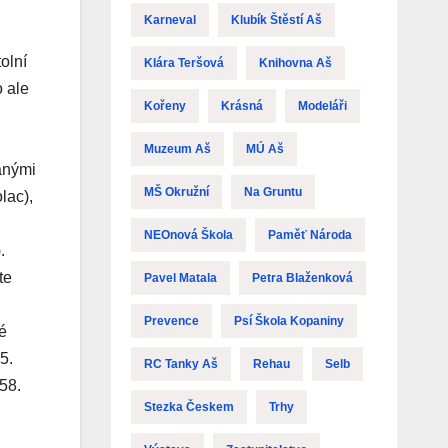
Karneval
Klubík Štěstí Aš
olní
Klára Teršová
Knihovna Aš
o ale
Kořeny
Krásná
Modeláři
Muzeum Aš
MÚ Aš
anými
MŠ Okružní
Na Gruntu
lac),
NEOnová Škola
Paměť Národa
.
te
Pavel Matala
Petra Blaženková
Prevence
Psí Škola Kopaniny
é
5.
RC Tanky Aš
Rehau
Selb
58.
Stezka Českem
Trhy