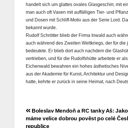
handelt sich um glattes ovales Glasgeschirr, mit
man auch oft Vasen mit auffälligen Tier- und Pfl
und Dosen mit Schliff-Motiv aus der Serie Lord. D
bekannt wurde.
Rudolf Schrötter blieb der Firma Inwald auch währen
auch während des Zweiten Weltkriegs, der für die 
bedeutete. Er blieb dort auch nachdem die Glashüt
vertrieben, und für die Rudolfshütte arbeitete er 
Eichenwald bewahren ein hohes ästhetisches Nivea
aus der Akademie für Kunst, Architektur und Desi
hatte, kehrte er zurück in seine Heimat, nach Deut
Navigace
Boleslav Mendoň a RC tanky Aš: Jako
máme velice dobrou pověst po celé Čes
pro
republice