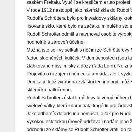
saském Freitalu. Vyučil se kresličem a tuto profe
V roce 1912 nastoupil jako návrhář skla do Rudolfov
Rudolfa Schröttera bylo pro Inwaldovy sklárny kro
lisované sklo, které bylo na začátku minulého sto
Rudolf Schrötter odmítl a navrhoval osobité výrobky
hodnotné a zároveň účelné.
Možná jste se i vy setkali s něčím ze Schrötterov
řadou skleněných kuliček. V domácnostech jsou tak
žlábkované mísy, misky a dózy (řada Lord). Nejznám
Projevila o ni zájem i německá armáda, ale k vyzk
Duritka je totiž vyráběna zvláštní technologií, může 
skleničku natlučenou.
Rudolf Schrötter zůstal firmě Inwald věrný během 
světové války, která znamenala tragédii pro židovs
Jako odborník do odsunu nemusel, a tak pro Rudo
Vysokou estetickou úroveň udržovali nadále jeho ž
odchodu ze sklárny se Rudolf Schrötter vrátil do 