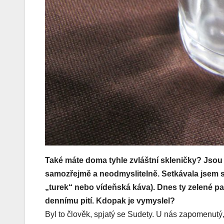
Také máte doma tyhle zvláštní skleničky? Jsou 
samozřejmě a neodmyslitelně. Setkávala jsem se
„turek“ nebo vídeňská káva). Dnes ty zelené pa
dennímu pití. Kdopak je vymyslel?
Byl to člověk, spjatý se Sudety. U nás zapomenutý,