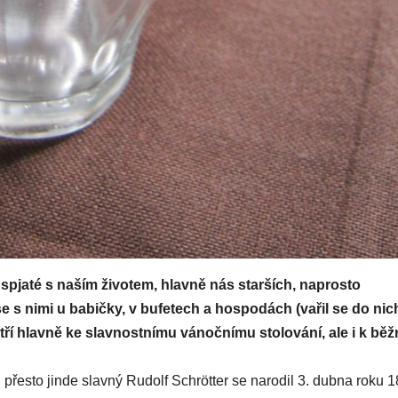
spjaté s naším životem, hlavně nás starších, naprosto
 s nimi u babičky, v bufetech a hospodách (vařil se do nic
tří hlavně ke slavnostnímu vánočnímu stolování, ale i k b
 přesto jinde slavný Rudolf Schrötter se narodil 3. dubna roku 