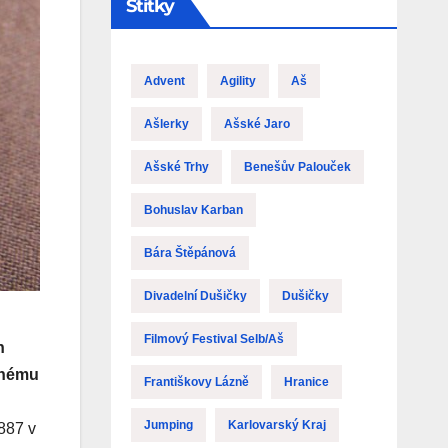
Štítky
Advent
Agility
Aš
Ašlerky
Ašské Jaro
Ašské Trhy
Benešův Palouček
Bohuslav Karban
Bára Štěpánová
Divadelní Dušičky
Dušičky
Filmový Festival Selb/Aš
h
ěžnému
Františkovy Lázně
Hranice
Jumping
Karlovarský Kraj
1887 v