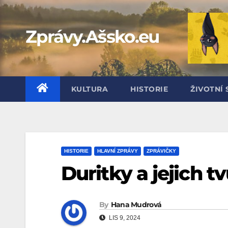
Skip
to
Zprávy.Ašsko.eu
content
KULTURA
HISTORIE
ŽIVOTNÍ 
HISTORIE
HLAVNÍ ZPRÁVY
ZPRÁVIČKY
Duritky a jejich t
By
Hana Mudrová
LIS 9, 2024