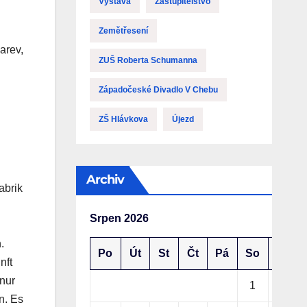
Výstava
Zastupitelstvo
Zemětřesení
arev,
ZUŠ Roberta Schumanna
Západočeské Divadlo V Chebu
ZŠ Hlávkova
Újezd
Archiv
abrik
Srpen 2026
.
Po
Út
St
Čt
Pá
So
Ne
nft
 nur
1
2
n. Es